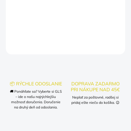
samozrejme, pre vás samotných, ak ste pripravení šíriť smiech a
pozitívnu energiu. Pridajte do svojho šatníka kúsok, ktorý
oslavuje vašu jedinečnosť a hravosť! Objednajte si ho ešte dnes
a nechajte sa uniesť sviežim humorom!
DETAILNÉ INFORMÁCIE
OPÝTAŤ SA
📦 RÝCHLE ODOSLANIE
DOPRAVA ZADARMO
PRI NÁKUPE NAD 45€
🚚 Ponáhľate sa? Vyberte si GLS
– ide o našu najrýchlejšiu
Neplať za poštovné, radšej si
možnosť doručenia. Doručenie
pridaj ešte niečo do košíka. 😉
na druhý deň od odoslania.