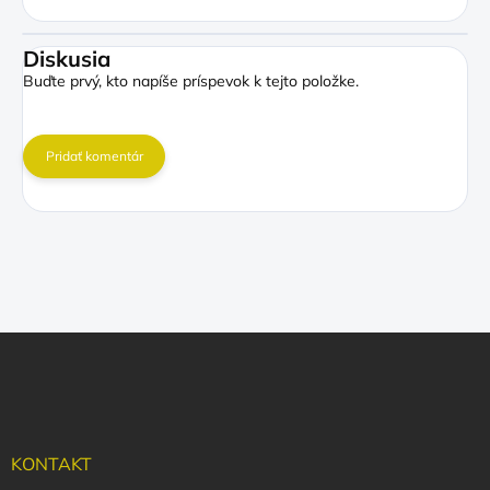
Diskusia
Buďte prvý, kto napíše príspevok k tejto položke.
Pridať komentár
Z
á
p
ä
t
i
KONTAKT
e