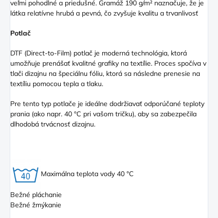
veľmi pohodlné a priedušné. Gramáž 190 g/m² naznačuje, že je
látka relatívne hrubá a pevná, čo zvyšuje kvalitu a trvanlivosť
Potlač
DTF (Direct
-to-Film) potlač je moderná technológia, ktorá
umožňuje prenášať kvalitné grafiky na textílie. Proces spočíva v
tlači dizajnu na špeciálnu fóliu, ktorá sa následne prenesie na
textíliu pomocou tepla a tlaku.
Pre tento typ potlače je ideálne dodržiavať odporúčané teploty
prania (ako napr. 40 °C pri vašom tričku), aby sa zabezpečila
dlhodobá trvácnosť dizajnu.
Maximálna teplota vody 40 °C
Bežné pláchanie
Bežné žmýkanie