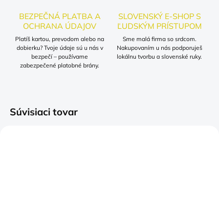
BEZPEČNÁ PLATBA A
SLOVENSKÝ E-SHOP S
OCHRANA ÚDAJOV
ĽUDSKÝM PRÍSTUPOM
Platíš kartou, prevodom alebo na
Sme malá firma so srdcom.
dobierku? Tvoje údaje sú u nás v
Nakupovaním u nás podporuješ
bezpečí – používame
lokálnu tvorbu a slovenské ruky.
zabezpečené platobné brány.
Súvisiaci tovar
SKLADOM
SKLADOM
(>5 KS)
(>5 KS)