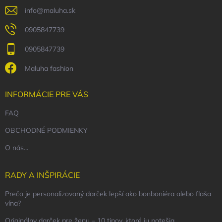
info
@
maluha.sk
0905847739
0905847739
Maluha fashion
INFORMÁCIE PRE VÁS
FAQ
OBCHODNÉ PODMIENKY
O nás...
RADY A INŠPIRÁCIE
Prečo je personalizovaný darček lepší ako bonboniéra alebo fľaša
vína?
Originálny darček pre ženu – 10 tipov, ktoré ju potešia