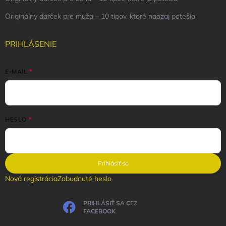
Originálny darček pre muža – 10 tipov, ktoré naozaj potešia
PRIHLÁSENIE
E-MAIL
HESLO
Prihlásiť sa
Nová registrácia
Zabudnuté heslo
PRIHLÁSIŤ SA CEZ
FACEBOOK