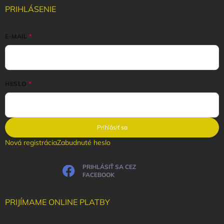
PRIHLÁSENIE
E-MAIL
HESLO
Prihlásiť sa
Nová registrácia
Zabudnuté heslo
PRIHLÁSIŤ SA CEZ
FACEBOOK
PRIJÍMAME ONLINE PLATBY