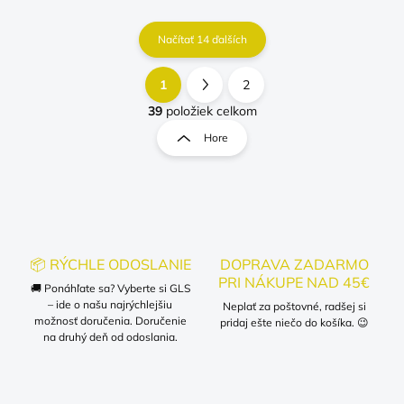
Načítať 14 ďalších
1
2
O
S
v
t
39
položiek celkom
l
r
Hore
á
á
d
n
a
k
c
o
i
e
v
p
a
r
📦 RÝCHLE ODOSLANIE
DOPRAVA ZADARMO
n
v
PRI NÁKUPE NAD 45€
i
🚚 Ponáhľate sa? Vyberte si GLS
k
– ide o našu najrýchlejšiu
Neplať za poštovné, radšej si
e
y
možnosť doručenia. Doručenie
pridaj ešte niečo do košíka. 😉
v
na druhý deň od odoslania.
ý
p
i
s