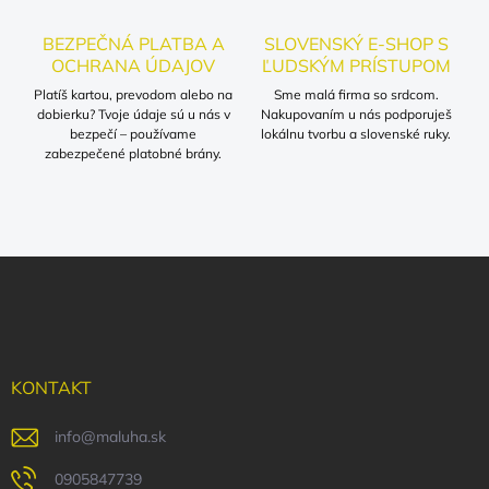
u
BEZPEČNÁ PLATBA A
SLOVENSKÝ E-SHOP S
OCHRANA ÚDAJOV
ĽUDSKÝM PRÍSTUPOM
Platíš kartou, prevodom alebo na
Sme malá firma so srdcom.
dobierku? Tvoje údaje sú u nás v
Nakupovaním u nás podporuješ
bezpečí – používame
lokálnu tvorbu a slovenské ruky.
zabezpečené platobné brány.
Z
á
p
ä
t
i
KONTAKT
e
info
@
maluha.sk
0905847739