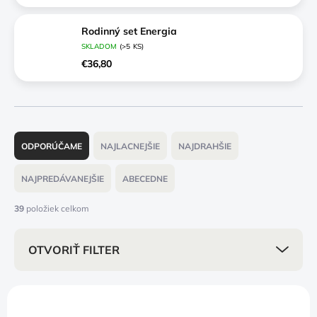
Rodinný set Energia
SKLADOM
(>5 KS)
€36,80
R
a
ODPORÚČAME
NAJLACNEJŠIE
NAJDRAHŠIE
d
e
NAJPREDÁVANEJŠIE
ABECEDNE
n
i
39
položiek celkom
e
p
OTVORIŤ FILTER
r
o
d
V
u
ý
k