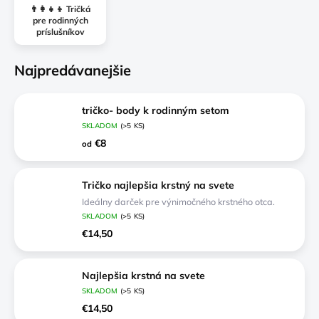
👨‍👩‍👧‍👦 Tričká
pre rodinných
príslušníkov
Najpredávanejšie
tričko- body k rodinným setom
SKLADOM
(>5 KS)
€8
od
Tričko najlepšia krstný na svete
Ideálny darček pre výnimočného krstného otca.
SKLADOM
(>5 KS)
€14,50
Najlepšia krstná na svete
SKLADOM
(>5 KS)
€14,50