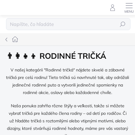
Prejsť
na
obsah
Hľadať
Domov
👨‍👩‍👧‍👦 RODINNÉ TRIČKÁ
V našej kategórii "Rodinné tričká" nájdete skvelé a zábavné
tričká pre celú rodinu! Tieto tričká sú navrhnuté tak, aby odrážali
jedinečné rodinné puto a vytvorili jedinečné spomienky na
rodinné akcie, oslavy alebo každodenné chvíle.
Naša ponuka zahŕňa rôzne štýly a veľkosti, takže si môžete
vybrať tričká pre každého člena rodiny – od detí po rodičov. Či
už hľadáte tričká s roztomilými alebo vtipnými motívmi, alebo
dizajny, ktoré stvárňujú rodinné hodnoty, máme pre vás vastarý