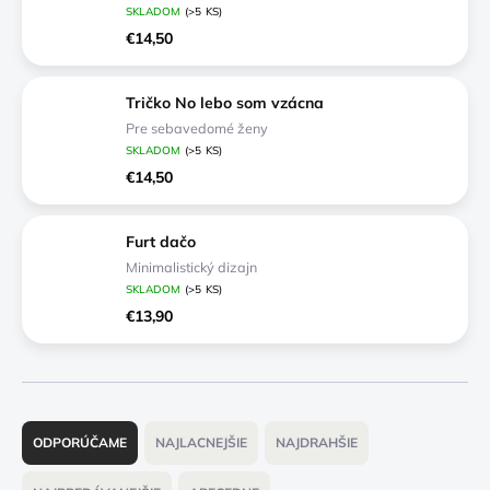
SKLADOM
(>5 KS)
€14,50
Tričko No lebo som vzácna
Pre sebavedomé ženy
SKLADOM
(>5 KS)
€14,50
Furt dačo
Minimalistický dizajn
SKLADOM
(>5 KS)
€13,90
R
a
ODPORÚČAME
NAJLACNEJŠIE
NAJDRAHŠIE
d
e