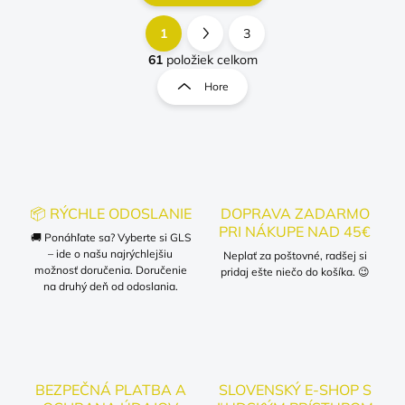
1
3
O
S
v
t
61
položiek celkom
l
r
Hore
á
á
d
n
a
k
c
o
i
e
v
p
a
r
📦 RÝCHLE ODOSLANIE
DOPRAVA ZADARMO
n
v
PRI NÁKUPE NAD 45€
i
🚚 Ponáhľate sa? Vyberte si GLS
k
– ide o našu najrýchlejšiu
Neplať za poštovné, radšej si
e
y
možnosť doručenia. Doručenie
pridaj ešte niečo do košíka. 😉
v
na druhý deň od odoslania.
ý
p
i
s
u
BEZPEČNÁ PLATBA A
SLOVENSKÝ E-SHOP S