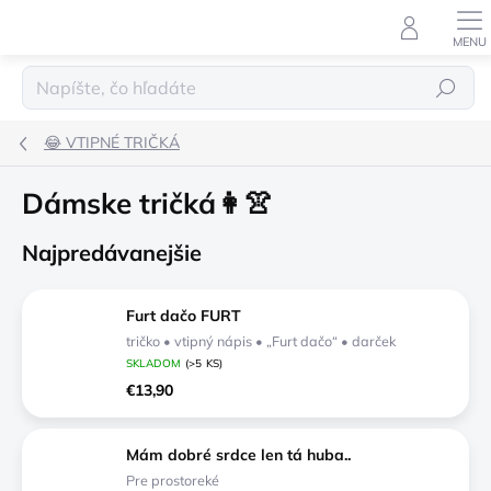
Prejsť
na
obsah
Hľadať
😂 VTIPNÉ TRIČKÁ
Dámske tričká👩👚
Najpredávanejšie
Furt dačo FURT
tričko • vtipný nápis • „Furt dačo“ • darček
SKLADOM
(>5 KS)
€13,90
Mám dobré srdce len tá huba..
Pre prostoreké