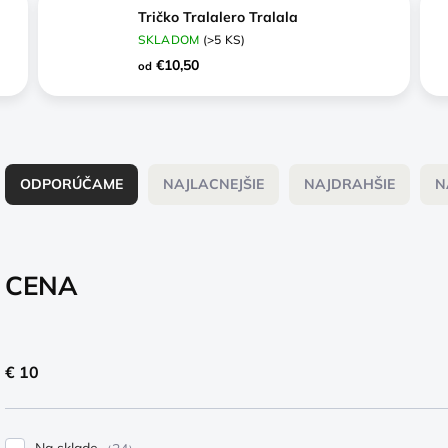
Tričko Tralalero Tralala
SKLADOM
(>5 KS)
€10,50
od
R
a
ODPORÚČAME
NAJLACNEJŠIE
NAJDRAHŠIE
N
d
e
n
i
CENA
e
p
r
o
€
10
d
u
k
t