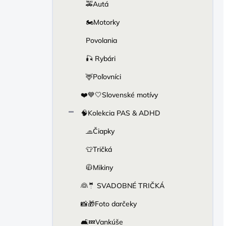
🚕Autá
🏍Motorky
Povolania
🎣 Rybári
🦌Poľovníci
❤️💙🤍Slovenské motívy
🧠Kolekcia PAS & ADHD
🧢Čiapky
👕Tričká
🧥Mikiny
👰🤵 SVADOBNÉ TRIČKÁ
📸🎁Foto darčeky
🛋️💤Vankúše