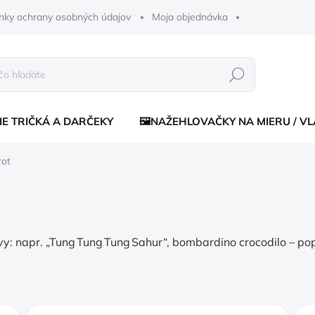
nky ochrany osobných údajov
Moja objednávka
Hľadať
IE TRIČKÁ A DARČEKY
🖼️NAŽEHLOVAČKY NA MIERU / V
rot
vy: napr. „Tung Tung Tung Sahur“, bombardino cro­­co­dilo – p