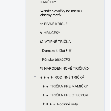
DARČEKY
🖼️Nažehlovačky na mieru /
Vlastný motív
🍺 PIVNÉ KRÍGLE
☕ HRNČEKY
😂 VTIPNÉ TRIČKÁ
Dámske tričká👩👚
Pánske tričká🧑👕
🎂 NARODENINOVÉ TRIČKÁ🥳
👨‍👩‍👧‍👦 RODINNÉ TRIČKÁ
👩‍👧 TRIČKÁ PRE MAMIČKY
👨‍👧 TRIČKÁ PRE OTECKOV
👨‍👩‍👧‍👦 Rodinné sety