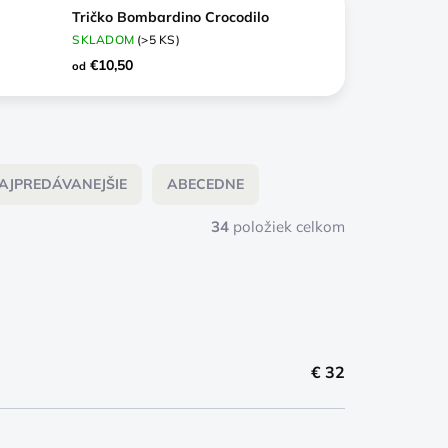
Tričko Bombardino Crocodilo
SKLADOM
(>5 KS)
€10,50
od
AJPREDÁVANEJŠIE
ABECEDNE
34
položiek celkom
€
32