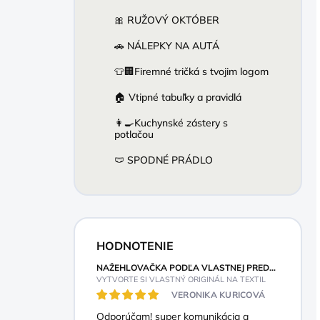
🎀 RUŽOVÝ OKTÓBER
🚗 NÁLEPKY NA AUTÁ
👕🏢Firemné tričká s tvojim logom
🏠 Vtipné tabuľky a pravidlá
👩‍🍳Kuchynské zástery s
potlačou
🩲 SPODNÉ PRÁDLO
HODNOTENIE
NAŽEHLOVAČKA PODĽA VLASTNEJ PREDSTAVY
VYTVORTE SI VLASTNÝ ORIGINÁL NA TEXTIL
VERONIKA KURICOVÁ
Odporúčam! super komunikácia a