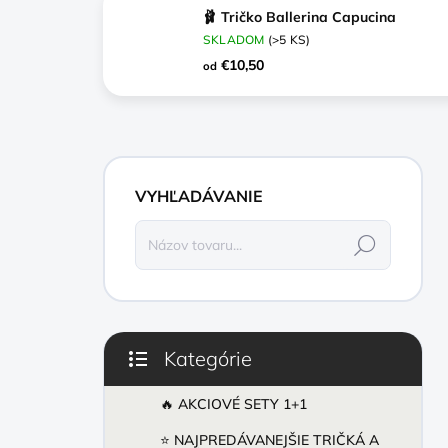
🩰 Tričko Ballerina Capucina
SKLADOM
(>5 KS)
€10,50
od
B
o
VYHĽADÁVANIE
č
n
Hľadať
ý
p
a
n
e
Kategórie
l
Preskočiť
kategórie
🔥 AKCIOVÉ SETY 1+1
⭐ NAJPREDÁVANEJŠIE TRIČKÁ A