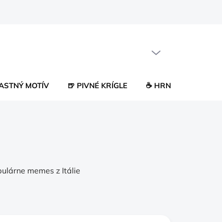
PRÁZDNY KOŠÍK
NÁKUPNÝ
KOŠÍK
LASTNÝ MOTÍV
🍺 PIVNÉ KRÍGLE
☕ HRNČEKY
😂 
opulárne memes z Itálie