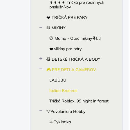
👨‍👩‍👧‍👦 Tričká pre rodinných
príslušníkov
❤️ TRIČKÁ PRE PÁRY
🧥 MIKINY
🧥 Mama - Otec mikiny🤱🙋‍♂️
❤️Mikiny pre páry
🧸 DETSKÉ TRIČKÁ A BODY
🎮 PRE DETI A GAMEROV
LABUBU
Italian Brainrot
Tričká Roblox, 99 night in forest
💡Povolania a Hobby
🚴Cyklistika