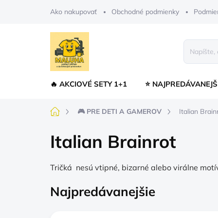
Prejsť
Ako nakupovať
Obchodné podmienky
Podmie
na
obsah
🔥 AKCIOVÉ SETY 1+1
⭐ NAJPREDÁVANEJŠ
Domov
🎮 PRE DETI A GAMEROV
Italian Brain
Italian Brainrot
Tričká nesú vtipné, bizarné alebo virálne motí
Najpredávanejšie