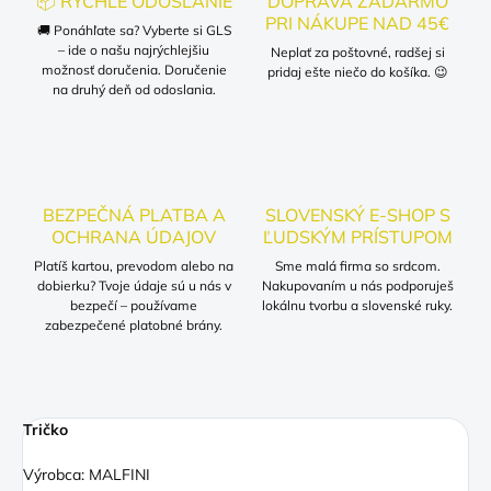
📦 RÝCHLE ODOSLANIE
DOPRAVA ZADARMO
PRI NÁKUPE NAD 45€
🚚 Ponáhľate sa? Vyberte si GLS
– ide o našu najrýchlejšiu
Neplať za poštovné, radšej si
možnosť doručenia. Doručenie
pridaj ešte niečo do košíka. 😉
na druhý deň od odoslania.
BEZPEČNÁ PLATBA A
SLOVENSKÝ E-SHOP S
OCHRANA ÚDAJOV
ĽUDSKÝM PRÍSTUPOM
Platíš kartou, prevodom alebo na
Sme malá firma so srdcom.
dobierku? Tvoje údaje sú u nás v
Nakupovaním u nás podporuješ
bezpečí – používame
lokálnu tvorbu a slovenské ruky.
zabezpečené platobné brány.
Tričko
Výrobca: MALFINI