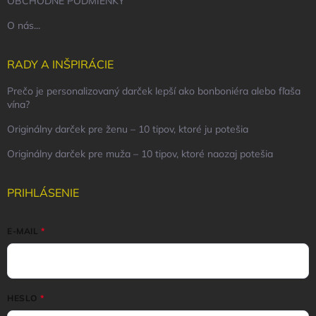
OBCHODNÉ PODMIENKY
O nás...
RADY A INŠPIRÁCIE
Prečo je personalizovaný darček lepší ako bonboniéra alebo fľaša
vína?
Originálny darček pre ženu – 10 tipov, ktoré ju potešia
Originálny darček pre muža – 10 tipov, ktoré naozaj potešia
PRIHLÁSENIE
E-MAIL
HESLO