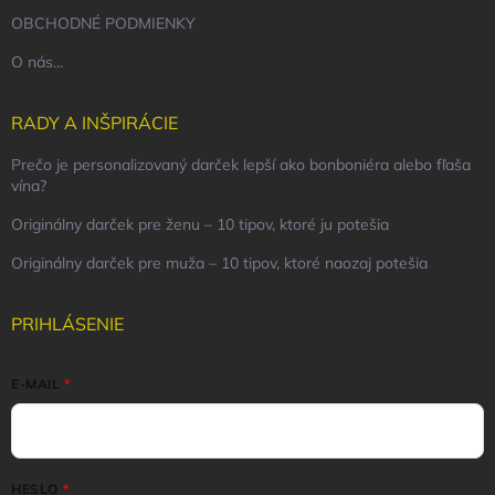
OBCHODNÉ PODMIENKY
O nás...
RADY A INŠPIRÁCIE
Prečo je personalizovaný darček lepší ako bonboniéra alebo fľaša
vína?
Originálny darček pre ženu – 10 tipov, ktoré ju potešia
Originálny darček pre muža – 10 tipov, ktoré naozaj potešia
PRIHLÁSENIE
E-MAIL
HESLO