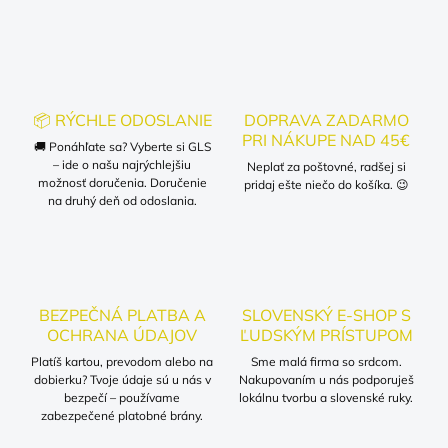
v
l
á
d
a
c
📦 RÝCHLE ODOSLANIE
DOPRAVA ZADARMO
i
PRI NÁKUPE NAD 45€
🚚 Ponáhľate sa? Vyberte si GLS
e
– ide o našu najrýchlejšiu
p
Neplať za poštovné, radšej si
možnosť doručenia. Doručenie
r
pridaj ešte niečo do košíka. 😉
na druhý deň od odoslania.
v
k
y
v
ý
p
BEZPEČNÁ PLATBA A
SLOVENSKÝ E-SHOP S
i
OCHRANA ÚDAJOV
ĽUDSKÝM PRÍSTUPOM
s
u
Platíš kartou, prevodom alebo na
Sme malá firma so srdcom.
dobierku? Tvoje údaje sú u nás v
Nakupovaním u nás podporuješ
bezpečí – používame
lokálnu tvorbu a slovenské ruky.
zabezpečené platobné brány.