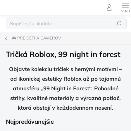
Prejsť
na
obsah
Hľadať
🎮 PRE DETI A GAMEROV
Tričká Roblox, 99 night in forest
Objavte kolekciu tričiek s hernými motívmi –
od ikonickej estetiky Roblox až po tajomnú
atmosféru „99 Night in Forest“. Pohodlné
strihy, kvalitné materiály a výrazná potlač,
ktorá obstojí v každodennom nosení.
Najpredávanejšie