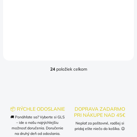
(>5 KS)
(>5 KS)
LABUBU Mama
LABUBU
€11
€11
Detail
Detail
24
položiek celkom
O
v
l
á
d
a
c
📦 RÝCHLE ODOSLANIE
DOPRAVA ZADARMO
i
PRI NÁKUPE NAD 45€
🚚 Ponáhľate sa? Vyberte si GLS
e
– ide o našu najrýchlejšiu
p
Neplať za poštovné, radšej si
možnosť doručenia. Doručenie
r
pridaj ešte niečo do košíka. 😉
na druhý deň od odoslania.
v