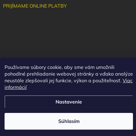
PRIJÍMAME ONLINE PLATBY
Používame súbory cookie, aby sme vám umožnili
pohodlné prehliadanie webovej stránky a vďaka analýze
neustále zlepšovali jej funkcie, výkon a použiteľnosť.
Viac
informácií
Copyright 2026
Maluha
. Všetky práva vyhradené.
Vytvoril Shoptet
Nastavenie
Súhlasím