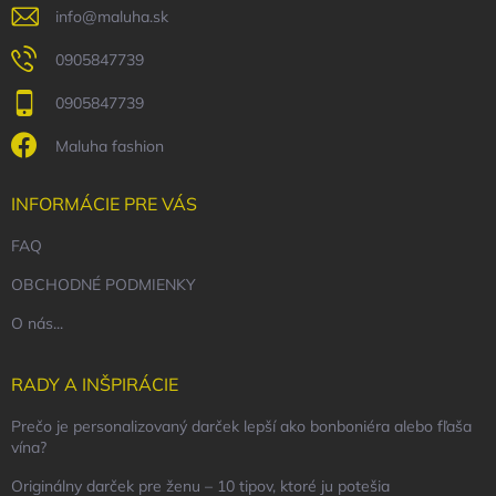
info
@
maluha.sk
0905847739
0905847739
Maluha fashion
INFORMÁCIE PRE VÁS
FAQ
OBCHODNÉ PODMIENKY
O nás...
RADY A INŠPIRÁCIE
Prečo je personalizovaný darček lepší ako bonboniéra alebo fľaša
vína?
Originálny darček pre ženu – 10 tipov, ktoré ju potešia