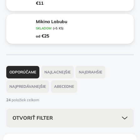
€11
Mikina Labubu
SKLADOM
(>5 KS)
€25
od
R
a
ODPORÚČAME
NAJLACNEJŠIE
NAJDRAHŠIE
d
e
NAJPREDÁVANEJŠIE
ABECEDNE
n
i
24
položiek celkom
e
p
OTVORIŤ FILTER
r
o
d
V
u