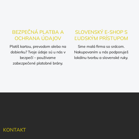
k
y
v
ý
p
BEZPEČNÁ PLATBA A
SLOVENSKÝ E-SHOP S
i
OCHRANA ÚDAJOV
ĽUDSKÝM PRÍSTUPOM
s
u
Platíš kartou, prevodom alebo na
Sme malá firma so srdcom.
dobierku? Tvoje údaje sú u nás v
Nakupovaním u nás podporuješ
bezpečí – používame
lokálnu tvorbu a slovenské ruky.
zabezpečené platobné brány.
Z
á
p
ä
t
i
KONTAKT
e