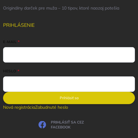
Originálny darček pre muža – 10 tipov, ktoré naozaj potešia
PRIHLÁSENIE
E-MAIL
HESLO
Prihlásiť sa
Nová registrácia
Zabudnuté heslo
PRIHLÁSIŤ SA CEZ
FACEBOOK