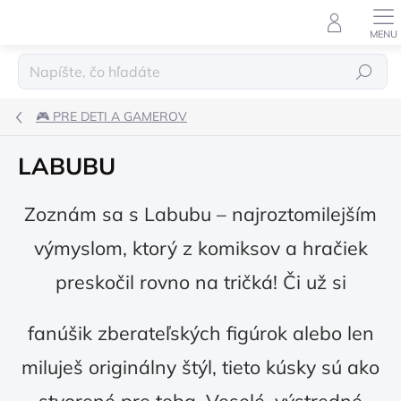
Prejsť
na
obsah
Hľadať
🎮 PRE DETI A GAMEROV
LABUBU
Zoznám sa s Labubu – najroztomilejším
výmyslom, ktorý z komiksov a hračiek
preskočil rovno na tričká! Či už si
fanúšik zberateľských figúrok alebo len
miluješ originálny štýl, tieto kúsky sú ako