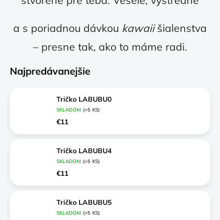
stvorené pre teba. Veselé, výstredné
a s poriadnou dávkou
kawaii
šialenstva
– presne tak, ako to máme radi.
Najpredávanejšie
Tričko LABUBU0
SKLADOM
(>5 KS)
€11
Tričko LABUBU4
SKLADOM
(>5 KS)
€11
Tričko LABUBU5
SKLADOM
(>5 KS)