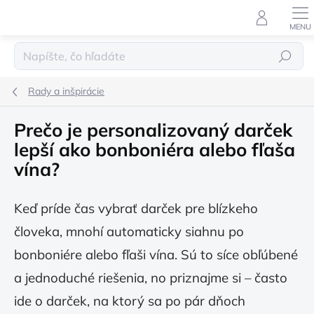
Prejsť
na
obsah
Hľadať
Rady a inšpirácie
Prečo je personalizovaný darček
lepší ako bonboniéra alebo fľaša
vína?
Keď príde čas vybrať darček pre blízkeho
človeka, mnohí automaticky siahnu po
bonboniére alebo fľaši vína. Sú to síce obľúbené
a jednoduché riešenia, no priznajme si – často
ide o darček, na ktorý sa po pár dňoch