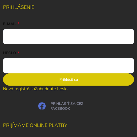
PRIHLÁSENIE
E-MAIL
HESLO
Prihlásiť sa
Nová registrácia
Zabudnuté heslo
PRIHLÁSIŤ SA CEZ
FACEBOOK
PRIJÍMAME ONLINE PLATBY