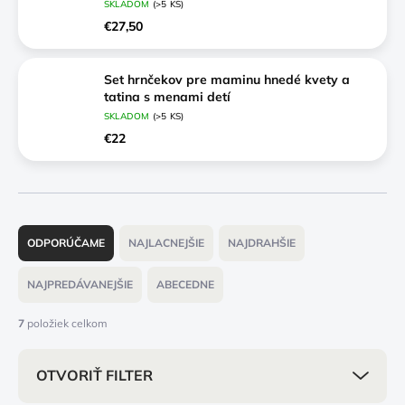
vtipná sada pre pivára, čo nerád počíta
SKLADOM
(>5 KS)
€27,50
Set hrnčekov pre maminu hnedé kvety a
tatina s menami detí
SKLADOM
(>5 KS)
€22
R
a
ODPORÚČAME
NAJLACNEJŠIE
NAJDRAHŠIE
d
e
NAJPREDÁVANEJŠIE
ABECEDNE
n
i
7
položiek celkom
e
p
OTVORIŤ FILTER
r
o