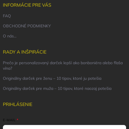
INFORMÁCIE PRE VÁS
FAQ
OBCHODNÉ PODMIENKY
O nás...
RADY A INŠPIRÁCIE
Prečo je personalizovaný darček lepší ako bonboniéra alebo fľaša
vína?
Originálny darček pre ženu – 10 tipov, ktoré ju potešia
Originálny darček pre muža – 10 tipov, ktoré naozaj potešia
PRIHLÁSENIE
E-MAIL