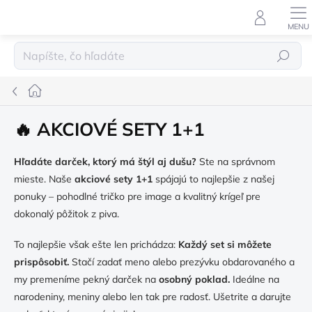
Prejsť
na
obsah
Hľadať
Domov
🔥 AKCIOVÉ SETY 1+1
Hľadáte darček, ktorý má štýl aj dušu?
Ste na správnom
mieste. Naše
akciové sety 1+1
spájajú to najlepšie z našej
ponuky – pohodlné tričko pre image a kvalitný krígeľ pre
dokonalý pôžitok z piva.
To najlepšie však ešte len prichádza:
Každý set si môžete
prispôsobiť.
Stačí zadať meno alebo prezývku obdarovaného a
my premeníme pekný darček na
osobný poklad.
Ideálne na
narodeniny, meniny alebo len tak pre radosť. Ušetrite a darujte