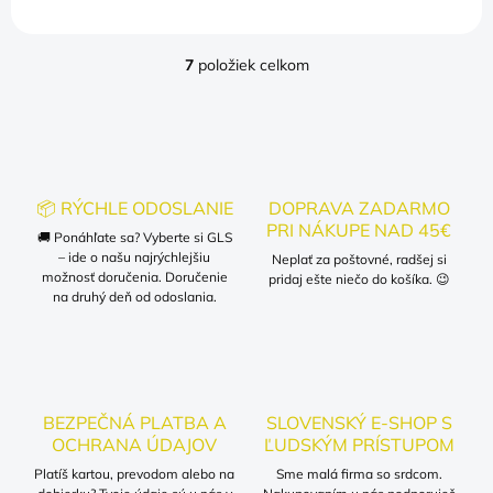
7
položiek celkom
O
v
l
á
d
a
c
📦 RÝCHLE ODOSLANIE
DOPRAVA ZADARMO
i
PRI NÁKUPE NAD 45€
🚚 Ponáhľate sa? Vyberte si GLS
e
– ide o našu najrýchlejšiu
p
Neplať za poštovné, radšej si
možnosť doručenia. Doručenie
r
pridaj ešte niečo do košíka. 😉
na druhý deň od odoslania.
v
k
y
v
ý
p
BEZPEČNÁ PLATBA A
SLOVENSKÝ E-SHOP S
i
OCHRANA ÚDAJOV
ĽUDSKÝM PRÍSTUPOM
s
u
Platíš kartou, prevodom alebo na
Sme malá firma so srdcom.