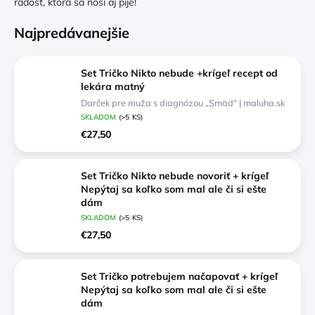
radosť, ktorá sa nosí aj pije!
Najpredávanejšie
Set Tričko Nikto nebude +krígeľ recept od
lekára matný
Darček pre muža s diagnózou „Smäd“ | maluha.sk
SKLADOM
(>5 KS)
€27,50
Set Tričko Nikto nebude novoriť + krígeľ
Nepýtaj sa koľko som mal ale či si ešte
dám
Základná výbava každej legendy | maluha.sk
SKLADOM
(>5 KS)
€27,50
Set Tričko potrebujem načapovať + krígeľ
Nepýtaj sa koľko som mal ale či si ešte
dám