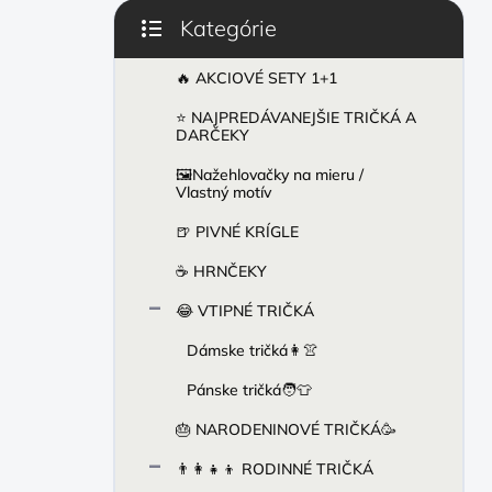
e
Kategórie
l
Preskočiť
kategórie
🔥 AKCIOVÉ SETY 1+1
⭐ NAJPREDÁVANEJŠIE TRIČKÁ A
DARČEKY
🖼️Nažehlovačky na mieru /
Vlastný motív
🍺 PIVNÉ KRÍGLE
☕ HRNČEKY
😂 VTIPNÉ TRIČKÁ
Dámske tričká👩👚
Pánske tričká🧑👕
🎂 NARODENINOVÉ TRIČKÁ🥳
👨‍👩‍👧‍👦 RODINNÉ TRIČKÁ