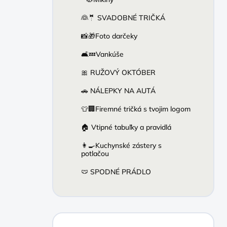
👰🤵 SVADOBNÉ TRIČKÁ
📸🎁Foto darčeky
🛋️💤Vankúše
🎀 RUŽOVÝ OKTÓBER
🚗 NÁLEPKY NA AUTÁ
👕🏢Firemné tričká s tvojim logom
🏠 Vtipné tabuľky a pravidlá
👩‍🍳Kuchynské zástery s
potlačou
🩲 SPODNÉ PRÁDLO