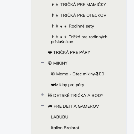
👩‍👧 TRIČKÁ PRE MAMIČKY
👨‍👧 TRIČKÁ PRE OTECKOV
👨‍👩‍👧‍👦 Rodinné sety
👨‍👩‍👧‍👦 Tričká pre rodinných
príslušníkov
❤️ TRIČKÁ PRE PÁRY
🧥 MIKINY
🧥 Mama - Otec mikiny🤱🙋‍♂️
❤️Mikiny pre páry
🧸 DETSKÉ TRIČKÁ A BODY
🎮 PRE DETI A GAMEROV
LABUBU
Italian Brainrot