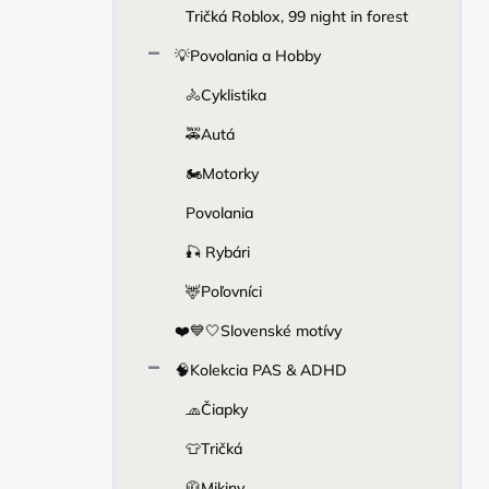
Tričká Roblox, 99 night in forest
💡Povolania a Hobby
🚴Cyklistika
🚕Autá
🏍Motorky
Povolania
🎣 Rybári
🦌Poľovníci
❤️💙🤍Slovenské motívy
🧠Kolekcia PAS & ADHD
🧢Čiapky
👕Tričká
🧥Mikiny