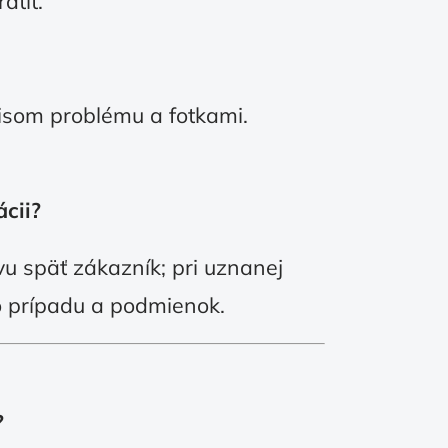
átiť.
pisom problému a fotkami.
ácii?
vu späť zákazník; pri uznanej
o prípadu a podmienok.
?