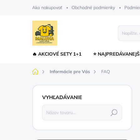
Prejsť
Ako nakupovať
Obchodné podmienky
Podmie
na
obsah
🔥 AKCIOVÉ SETY 1+1
⭐ NAJPREDÁVANEJŠ
Domov
Informácie pre Vás
FAQ
B
o
VYHĽADÁVANIE
č
n
Hľadať
ý
p
a
n