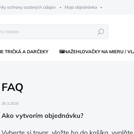
nky ochrany osobných údajov
Moja objednávka
Hľadať
IE TRIČKÁ A DARČEKY
🖼️NAŽEHLOVAČKY NA MIERU / V
FAQ
26.3.2026
Ako vytvorím objednávku?
Vyberte si tovar, vložte ho do košíka, vyplňt