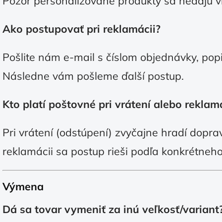
Pozor personalizované produkty sa nedajú vr
Ako postupovať pri reklamácii?
Pošlite nám e-mail s číslom objednávky, po
Následne vám pošleme ďalší postup.
Kto platí poštovné pri vrátení alebo reklam
Pri vrátení (odstúpení) zvyčajne hradí dopra
reklamácii sa postup rieši podľa konkrétneh
Výmena
Dá sa tovar vymeniť za inú veľkosť/variant