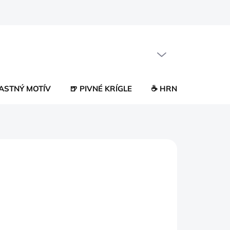
PRÁZDNY KOŠÍK
NÁKUPNÝ
KOŠÍK
LASTNÝ MOTÍV
🍺 PIVNÉ KRÍGLE
☕ HRNČEKY
😂 