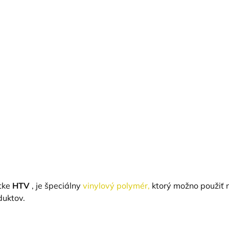
atke
HTV
, je špeciálny
vinylový polymér,
ktorý možno použiť 
duktov.