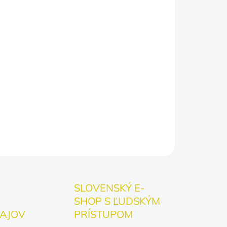
a prijatia autizmu
lač
a každodenné nosenie
diny detí s autizmom
íme očami. Niekedy sa musíme pozrieť
OPÝTAŤ SA
SLOVENSKÝ E-
SHOP S ĽUDSKÝM
AJOV
PRÍSTUPOM