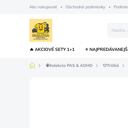
Prejsť
Ako nakupovať
Obchodné podmienky
Podmie
na
obsah
🔥 AKCIOVÉ SETY 1+1
⭐ NAJPREDÁVANEJŠ
Domov
🧠Kolekcia PAS & ADHD
👕Tričká
1 hodnotenie
Podrobnosti hodnoten