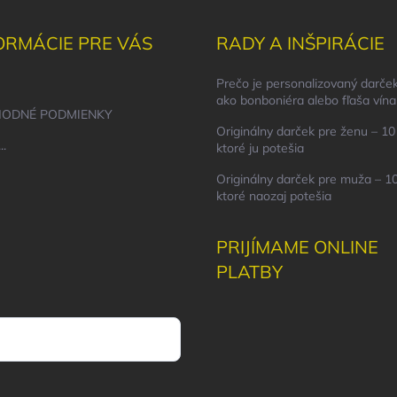
ORMÁCIE PRE VÁS
RADY A INŠPIRÁCIE
Prečo je personalizovaný darček
ako bonboniéra alebo fľaša vína
ODNÉ PODMIENKY
Originálny darček pre ženu – 10 
..
ktoré ju potešia
Originálny darček pre muža – 10
ktoré naozaj potešia
PRIJÍMAME ONLINE
PLATBY