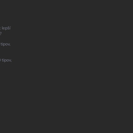
 lepší
?
tipov,
 tipov,