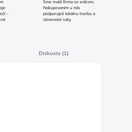
om
Sme malá firma so srdcom.
oje
Nakupovaním u nás
ečí –
podporuješ lokálnu tvorbu a
ené
slovenské ruky.
Diskusia (1)