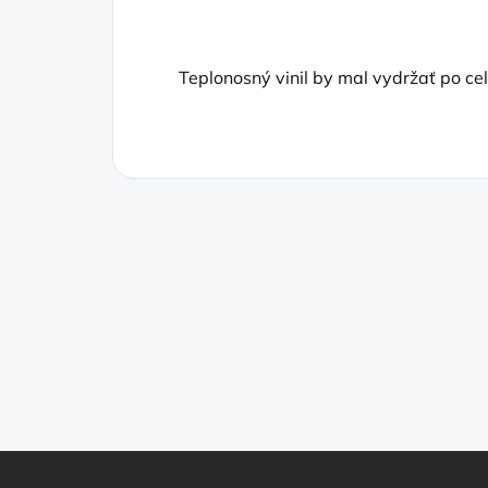
Teplonosný vinil by mal vydržať po ce
Z
á