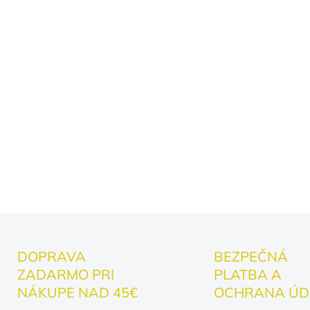
✔ Podpora porozumenia 
✔ Kvalitná a odolná pot
✔ Pohodlný materiál n
✔ Krásny darček pre ro
Nie všetko dôležité vid
srdcom.
DETAILNÉ INFORMÁCIE
DOPRAVA
BEZPEČNÁ
ZADARMO PRI
PLATBA A
NÁKUPE NAD 45€
OCHRANA ÚD