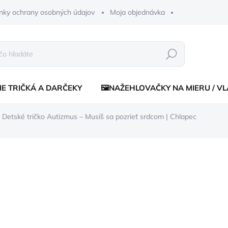
nky ochrany osobných údajov
Moja objednávka
Hľadať
IE TRIČKÁ A DARČEKY
🖼️NAŽEHLOVAČKY NA MIERU / V
Detské tričko Autizmus – Musíš sa pozrieť srdcom | Chlapec
ia
od
€10,50
Jednotková
ZVOĽTE VARIANT
cena:
FARBA