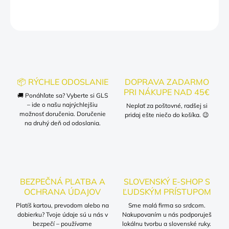
OPÝTAŤ SA
📦 RÝCHLE ODOSLANIE
DOPRAVA ZADARMO
PRI NÁKUPE NAD 45€
🚚 Ponáhľate sa? Vyberte si GLS
– ide o našu najrýchlejšiu
Neplať za poštovné, radšej si
možnosť doručenia. Doručenie
pridaj ešte niečo do košíka. 😉
na druhý deň od odoslania.
BEZPEČNÁ PLATBA A
SLOVENSKÝ E-SHOP S
OCHRANA ÚDAJOV
ĽUDSKÝM PRÍSTUPOM
Platíš kartou, prevodom alebo na
Sme malá firma so srdcom.
dobierku? Tvoje údaje sú u nás v
Nakupovaním u nás podporuješ
bezpečí – používame
lokálnu tvorbu a slovenské ruky.