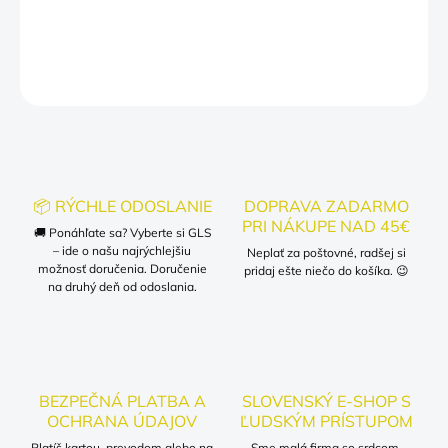
DETAILNÉ INFORMÁCIE
OPÝTAŤ SA
📦 RÝCHLE ODOSLANIE
DOPRAVA ZADARMO
PRI NÁKUPE NAD 45€
🚚 Ponáhľate sa? Vyberte si GLS
– ide o našu najrýchlejšiu
Neplať za poštovné, radšej si
možnosť doručenia. Doručenie
pridaj ešte niečo do košíka. 😉
na druhý deň od odoslania.
BEZPEČNÁ PLATBA A
SLOVENSKÝ E-SHOP S
OCHRANA ÚDAJOV
ĽUDSKÝM PRÍSTUPOM
Platíš kartou, prevodom alebo na
Sme malá firma so srdcom.