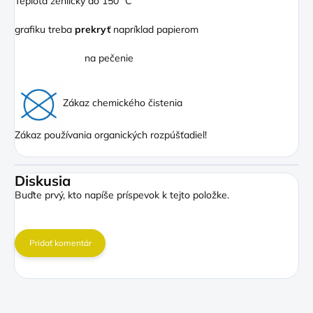
Teplota žehličky do 150 °C
grafiku treba
prekryť
napríklad papierom
na pečenie
Zákaz chemického čistenia
Zákaz používania organických rozpúšťadiel!
Diskusia
Buďte prvý, kto napíše príspevok k tejto položke.
Pridať komentár