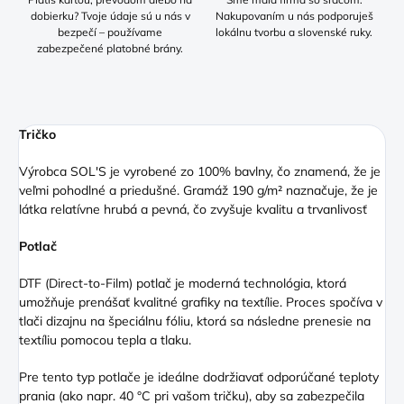
dobierku? Tvoje údaje sú u nás v
Nakupovaním u nás podporuješ
bezpečí – používame
lokálnu tvorbu a slovenské ruky.
zabezpečené platobné brány.
Tričko
Výrobca SOL'S je vyrobené zo 100% bavlny, čo znamená, že je
veľmi pohodlné a priedušné. Gramáž 190 g/m² naznačuje, že je
látka relatívne hrubá a pevná, čo zvyšuje kvalitu a trvanlivosť
Potlač
DTF (Direct
-to-Film) potlač je moderná technológia, ktorá
umožňuje prenášať kvalitné grafiky na textílie. Proces spočíva v
tlači dizajnu na špeciálnu fóliu, ktorá sa následne prenesie na
textíliu pomocou tepla a tlaku.
Pre tento typ potlače je ideálne dodržiavať odporúčané teploty
prania (ako napr. 40 °C pri vašom tričku), aby sa zabezpečila