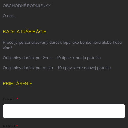
OBCHODNÉ PODMIENKY
O nás...
RADY A INŠPIRÁCIE
Prečo je personalizovaný darček lepší ako bonboniéra alebo fľaša
vína?
Originálny darček pre ženu – 10 tipov, ktoré ju potešia
Originálny darček pre muža – 10 tipov, ktoré naozaj potešia
PRIHLÁSENIE
E-MAIL
HESLO