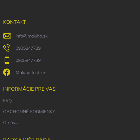
p
ä
t
i
KONTAKT
e
info
@
maluha.sk
0905847739
0905847739
Maluha fashion
INFORMÁCIE PRE VÁS
FAQ
OBCHODNÉ PODMIENKY
O nás...
RADY A INŠPIRÁCIE