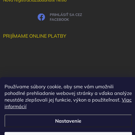
PRIHLÁSIŤ SA CEZ
FACEBOOK
PRIJÍMAME ONLINE PLATBY
Používame súbory cookie, aby sme vám umožnili
pohodlné prehliadanie webovej stránky a vďaka analýze
neustále zlepšovali jej funkcie, výkon a použiteľnosť.
Viac
informácií
Nastavenie
Copyright 2026
Maluha
. Všetky práva vyhradené.
Vytvoril Shoptet