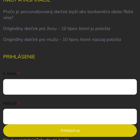
Prečo je personalizovaný darček lepší ako bonboniéra alebo fľaša
vína?
Originálny darček pre ženu – 10 tipov, ktoré ju potešia
Originálny darček pre muža – 10 tipov, ktoré naozaj potešia
PRIHLÁSENIE
E-MAIL
HESLO
Prihlásiť sa
Nová registrácia
Zabudnuté heslo