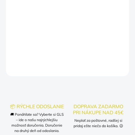
PÁNSKE TRIČKO
MÔŽEME DORUČIŤ DO:
ZVOĽTE VARIANT
−
+
Pridať do košíka
DETAILNÉ INFORMÁCIE
OPÝTAŤ SA
📦 RÝCHLE ODOSLANIE
DOPRAVA ZADARMO
PRI NÁKUPE NAD 45€
🚚 Ponáhľate sa? Vyberte si GLS
– ide o našu najrýchlejšiu
Neplať za poštovné, radšej si
možnosť doručenia. Doručenie
pridaj ešte niečo do košíka. 😉
na druhý deň od odoslania.