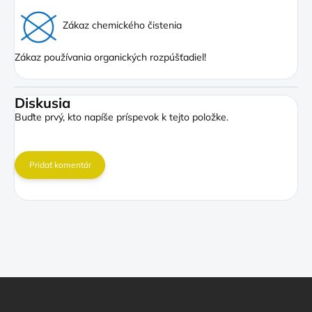
Zákaz chemického čistenia
Zákaz používania organických rozpúšťadiel!
Diskusia
Buďte prvý, kto napíše príspevok k tejto položke.
Pridať komentár
Z
á