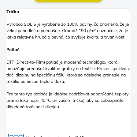
Tričko
Výrobca SOL'S je vyrobené zo 100% bavlny, čo znamená, že je
veľmi pohodlné a priedušné. Gramáž 190 g/m² naznačuje, že je
látka relatívne hrubá a pevná, čo zvyšuje kvalitu a trvanlivosť
Potlač
DTF (Direct
-to-Film) potlač je moderná technológia, ktorá
umožňuje prenášať kvalitné grafiky na textílie. Proces spočíva v
tlači dizajnu na špeciálnu fóliu, ktorá sa následne prenesie na
textíliu pomocou tepla a tlaku.
Pre tento typ potlače je ideálne dodržiavať odporúčané teploty
prania (ako napr. 40 °C pri vašom tričku), aby sa zabezpečila
dlhodobá trvácnosť dizajnu.