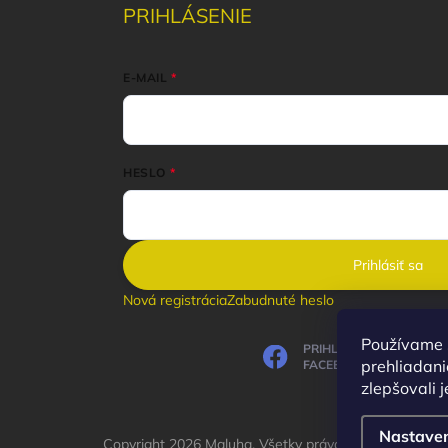
PRIHLÁSENIE
E-MAIL
HESLO
Prihlásiť sa
Nová registrácia
Zabudnuté heslo
Používame 
PRIHLÁSIŤ SA CEZ
prehliadani
FACEBOOK
zlepšovali j
Nastave
Copyright 2026
Maluha
. Všetky práva vyhradené.