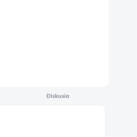
DOM
5 KS)
l
Diskusia