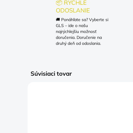
📦 RÝCHLE
ODOSLANIE
🚚 Ponáhľate sa? Vyberte si
GLS – ide o našu
najrýchlejšiu možnosť
doručenia. Doručenie na
druhý deň od odoslania.
Súvisiaci tovar