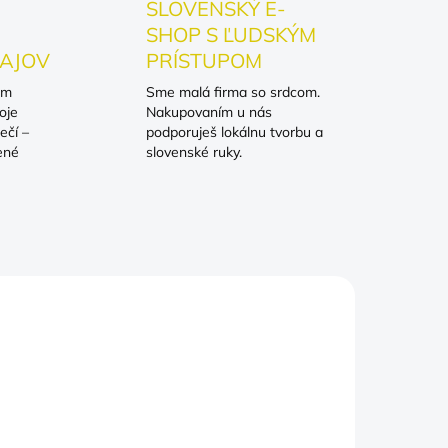
SLOVENSKÝ E-
SHOP S ĽUDSKÝM
AJOV
PRÍSTUPOM
om
Sme malá firma so srdcom.
oje
Nakupovaním u nás
ečí –
podporuješ lokálnu tvorbu a
ené
slovenské ruky.