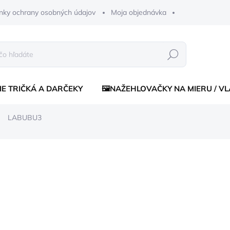
nky ochrany osobných údajov
Moja objednávka
Hľadať
IE TRIČKÁ A DARČEKY
🖼️NAŽEHLOVAČKY NA MIERU / V
LABUBU3
enia
€14
€11
Jednotková
ZVOĽTE VARIANT
cena:
FARBA