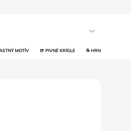
PRÁZDNY KOŠÍK
NÁKUPNÝ
KOŠÍK
LASTNÝ MOTÍV
🍺 PIVNÉ KRÍGLE
☕ HRNČEKY
😂 