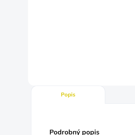
SKLADOM
(>5 KS)
Body Nedodržali odstup
Bo
€10,50
€1
Detail
Popis
Podrobný popis