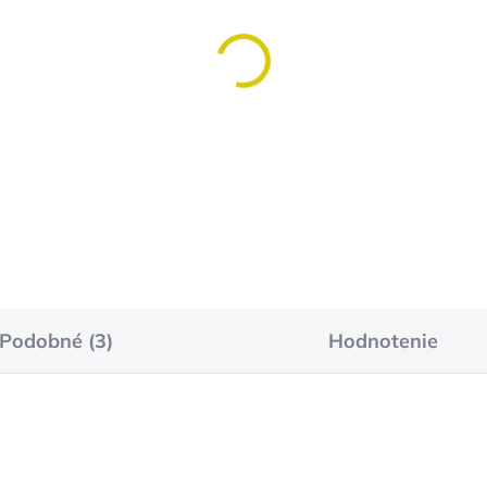
SKLADOM
SKLA
(>5 KS)
(>
dy môj prvý závod
Body Princess
0,50
€10,50
Detail
Detai
Podobné (3)
Hodnotenie