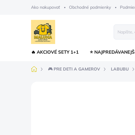
Prejsť
Ako nakupovať
Obchodné podmienky
Podmie
na
obsah
🔥 AKCIOVÉ SETY 1+1
⭐ NAJPREDÁVANEJŠ
Domov
🎮 PRE DETI A GAMEROV
LABUBU
Neohodnotené
Podrobnosti hodnot