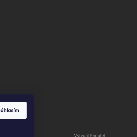
Súhlasím
Vytvoril Shoptet