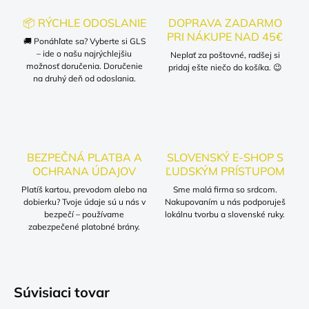
📦 RÝCHLE ODOSLANIE
DOPRAVA ZADARMO
PRI NÁKUPE NAD 45€
🚚 Ponáhľate sa? Vyberte si GLS
– ide o našu najrýchlejšiu
Neplať za poštovné, radšej si
možnosť doručenia. Doručenie
pridaj ešte niečo do košíka. 😉
na druhý deň od odoslania.
BEZPEČNÁ PLATBA A
SLOVENSKÝ E-SHOP S
OCHRANA ÚDAJOV
ĽUDSKÝM PRÍSTUPOM
Platíš kartou, prevodom alebo na
Sme malá firma so srdcom.
dobierku? Tvoje údaje sú u nás v
Nakupovaním u nás podporuješ
bezpečí – používame
lokálnu tvorbu a slovenské ruky.
zabezpečené platobné brány.
Súvisiaci tovar