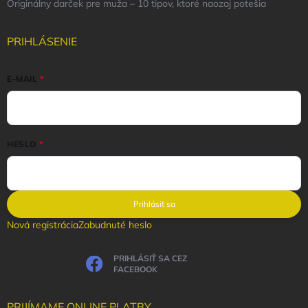
Originálny darček pre muža – 10 tipov, ktoré naozaj potešia
PRIHLÁSENIE
E-MAIL
HESLO
Prihlásiť sa
Nová registrácia
Zabudnuté heslo
PRIHLÁSIŤ SA CEZ
FACEBOOK
PRIJÍMAME ONLINE PLATBY