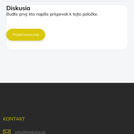
Diskusia
Buďte prvý, kto napíše príspevok k tejto položke.
Pridať komentár
Z
á
p
ä
t
i
KONTAKT
e
info
@
maluha.sk