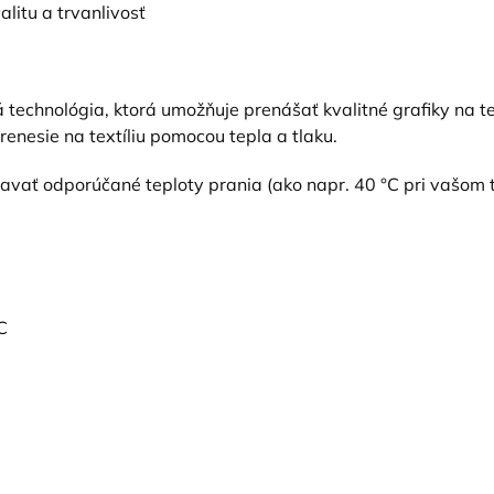
alitu a trvanlivosť
 technológia, ktorá umožňuje prenášať kvalitné grafiky na tex
prenesie na textíliu pomocou tepla a tlaku.
žiavať odporúčané teploty prania (ako napr. 40 °C pri vašom 
C