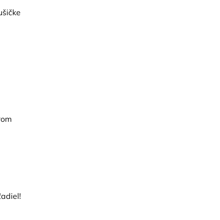
ušičke
erom
adiel!