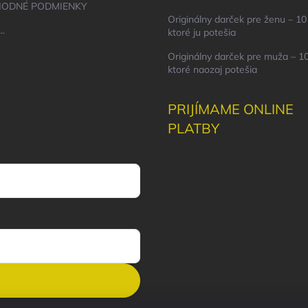
ODNÉ PODMIENKY
Originálny darček pre ženu – 10 
..
ktoré ju potešia
Originálny darček pre muža – 10
ktoré naozaj potešia
PRIJÍMAME ONLINE
PLATBY