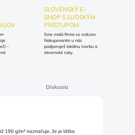
SLOVENSKÝ E-
SHOP S ĽUDSKÝM
AJOV
PRÍSTUPOM
om
Sme malá firma so srdcom.
oje
Nakupovaním u nás
ečí –
podporuješ lokálnu tvorbu a
ené
slovenské ruky.
Diskusia
 190 g/m² naznačuje, že je látka