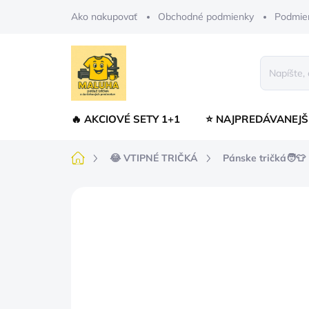
Prejsť
Ako nakupovať
Obchodné podmienky
Podmie
na
obsah
🔥 AKCIOVÉ SETY 1+1
⭐ NAJPREDÁVANEJŠ
Domov
😂 VTIPNÉ TRIČKÁ
Pánske tričká🧑👕
Neohodnotené
Podrobnosti hodnot