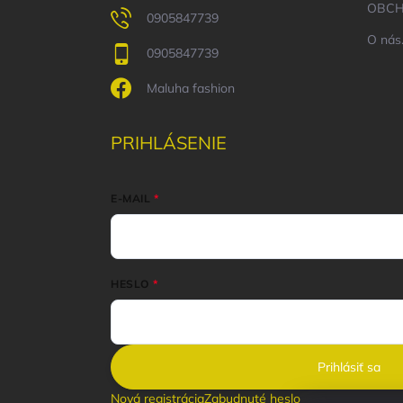
OBCH
0905847739
O nás.
0905847739
Maluha fashion
PRIHLÁSENIE
E-MAIL
HESLO
Prihlásiť sa
Nová registrácia
Zabudnuté heslo