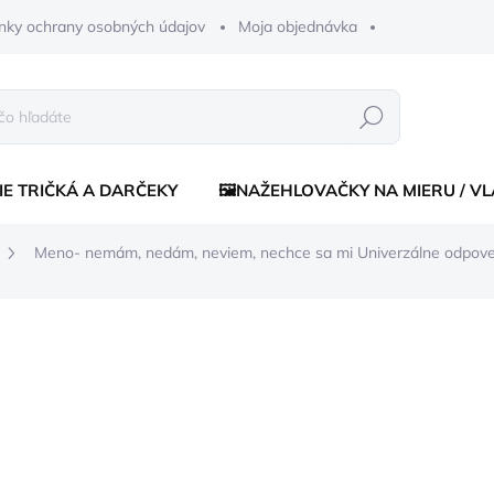
nky ochrany osobných údajov
Moja objednávka
Hľadať
IE TRIČKÁ A DARČEKY
🖼️NAŽEHLOVAČKY NA MIERU / V
Meno- nemám, nedám, neviem, nechce sa mi
Univerzálne odpov
enia
€15,70
€14,5
Jednotková
ZVOĽTE VARIANT
cena:
FARBA