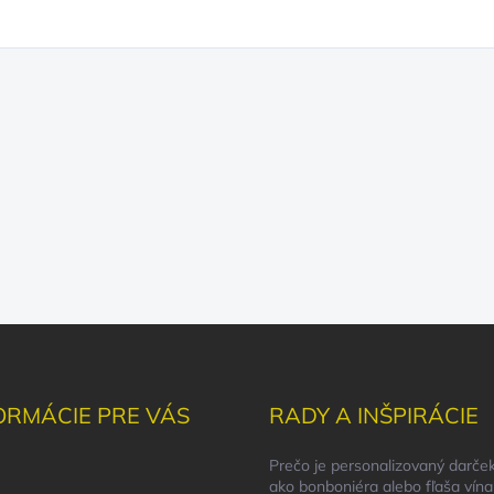
ORMÁCIE PRE VÁS
RADY A INŠPIRÁCIE
Prečo je personalizovaný darček
ako bonboniéra alebo fľaša vína