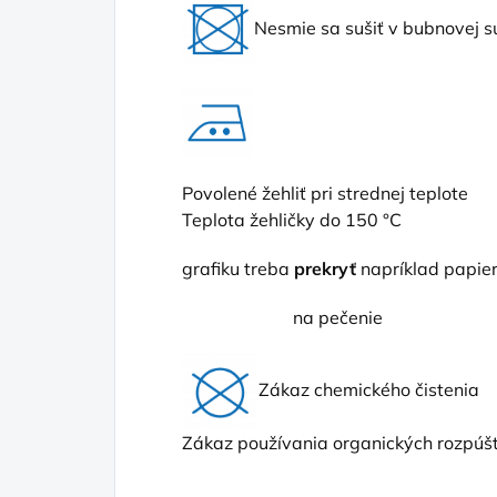
Nesmie sa sušiť v bubnovej s
Povolené žehliť pri strednej teplote
Teplota žehličky do 150 °C
grafiku treba
prekryť
napríklad papi
na pečenie
Zákaz chemického čistenia
Zákaz používania organických rozpúšť