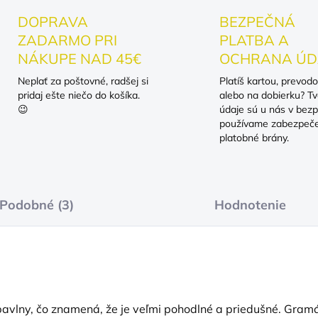
DOPRAVA
BEZPEČNÁ
ZADARMO PRI
PLATBA A
NÁKUPE NAD 45€
OCHRANA ÚD
Neplať za poštovné, radšej si
Platíš kartou, prevod
pridaj ešte niečo do košíka.
alebo na dobierku? Tv
😉
údaje sú u nás v bezp
používame zabezpeč
platobné brány.
Podobné (3)
Hodnotenie
vlny, čo znamená, že je veľmi pohodlné a priedušné. Gramáž