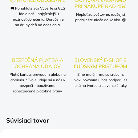
📦 RÝCHLE ODOSLANIE
DOPRAVA ZADARMO
PRI NÁKUPE NAD 45€
🚚 Ponáhľate sa? Vyberte si GLS
– ide o našu najrýchlejšiu
Neplať za poštovné, radšej si
možnosť doručenia. Doručenie
pridaj ešte niečo do košíka. 😉
na druhý deň od odoslania.
BEZPEČNÁ PLATBA A
SLOVENSKÝ E-SHOP S
OCHRANA ÚDAJOV
ĽUDSKÝM PRÍSTUPOM
Platíš kartou, prevodom alebo na
Sme malá firma so srdcom.
dobierku? Tvoje údaje sú u nás v
Nakupovaním u nás podporuješ
bezpečí – používame
lokálnu tvorbu a slovenské ruky.
zabezpečené platobné brány.
Súvisiaci tovar