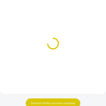
SKLADOM
SKLADOM
(>5 KS)
(>5 KS)
Body môj prvý závod
Najlepší traktorista
€10,50
€10,50
od
Detail
Detail
Zobraziť všetky súvisiace produkty