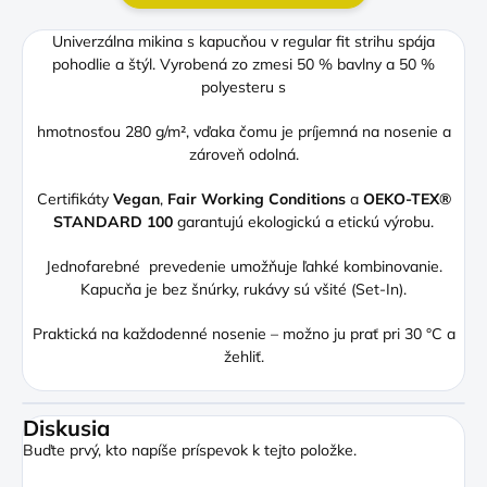
Univerzálna mikina s kapucňou v regular fit strihu spája
pohodlie a štýl. Vyrobená zo zmesi 50 % bavlny a 50 %
polyesteru s
hmotnosťou 280 g/m², vďaka čomu je príjemná na nosenie a
zároveň odolná.
Certifikáty
Vegan
,
Fair Working Conditions
a
OEKO-TEX®
STANDARD 100
garantujú ekologickú a etickú výrobu.
Jednofarebné prevedenie umožňuje ľahké kombinovanie.
Kapucňa je bez šnúrky, rukávy sú všité (Set-In).
Praktická na každodenné nosenie – možno ju prať pri 30 °C a
žehliť.
Diskusia
Buďte prvý, kto napíše príspevok k tejto položke.