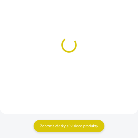
SKLADOM
SKLADOM
(>5 KS)
(>5 KS)
Furt dačo detské
Dedko a Babka má
ľúbia
€10,50
od
€10,50
Detail
Detail
Zobraziť všetky súvisiace produkty