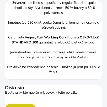
Univerzálna mikina s kapucňou v regular fit strihu spája
pohodlie a štýl. Vyrobená zo zmesi 50 % bavlny a 50 %
polyesteru s
hmotnosťou 280 g/m², vďaka čomu je príjemná na nosenie a
zároveň odolná.
Certifikáty
Vegan
,
Fair Working Conditions
a
OEKO-TEX®
STANDARD 100
garantujú ekologickú a etickú výrobu.
Jednofarebné prevedenie umožňuje ľahké kombinovanie.
Kapucňa je bez šnúrky, rukávy sú všité (Set-In).
Praktická na každodenné nosenie – možno ju prať pri 30 °C a
žehliť.
Diskusia
Buďte prvý, kto napíše príspevok k tejto položke.