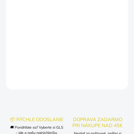
MÔŽEME DORUČIŤ DO:
ZVOĽTE VARIANT
−
+
Pridať do košíka
Mikiny Labubu
– pohodlné a štýlové mikiny s veselým motívom
obľúbeného Labubu. Ideálne pre deti aj dospelých, ktorí milujú
hravý a originálny dizajn.
DETAILNÉ INFORMÁCIE
OPÝTAŤ SA
📦 RÝCHLE ODOSLANIE
DOPRAVA ZADARMO
PRI NÁKUPE NAD 45€
🚚 Ponáhľate sa? Vyberte si GLS
– ide o našu najrýchlejšiu
Neplať za poštovné, radšej si