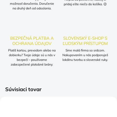
možnosť doručenia. Doručenie
pridaj ešte niečo do košíka. 😉
na druhý deň od odoslania.
BEZPEČNÁ PLATBA A
SLOVENSKÝ E-SHOP S
OCHRANA ÚDAJOV
ĽUDSKÝM PRÍSTUPOM
Platíš kartou, prevodom alebo na
Sme malá firma so srdcom.
dobierku? Tvoje údaje sú u nás v
Nakupovaním u nás podporuješ
bezpečí – používame
lokálnu tvorbu a slovenské ruky.
zabezpečené platobné brány.
Súvisiaci tovar
NOVINKA
TIP