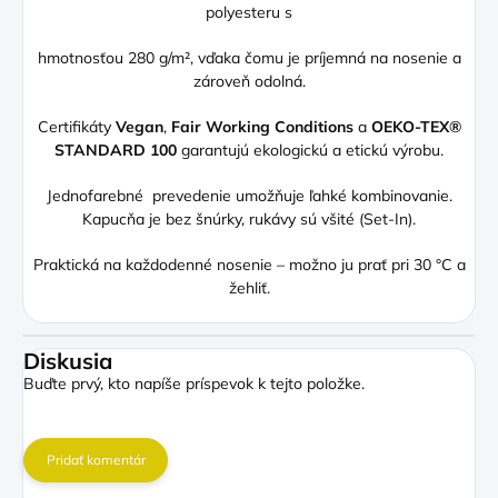
polyesteru s
hmotnosťou 280 g/m², vďaka čomu je príjemná na nosenie a
zároveň odolná.
Certifikáty
Vegan
,
Fair Working Conditions
a
OEKO-TEX®
STANDARD 100
garantujú ekologickú a etickú výrobu.
Jednofarebné prevedenie umožňuje ľahké kombinovanie.
Kapucňa je bez šnúrky, rukávy sú všité (Set-In).
Praktická na každodenné nosenie – možno ju prať pri 30 °C a
žehliť.
Diskusia
Buďte prvý, kto napíše príspevok k tejto položke.
Pridať komentár