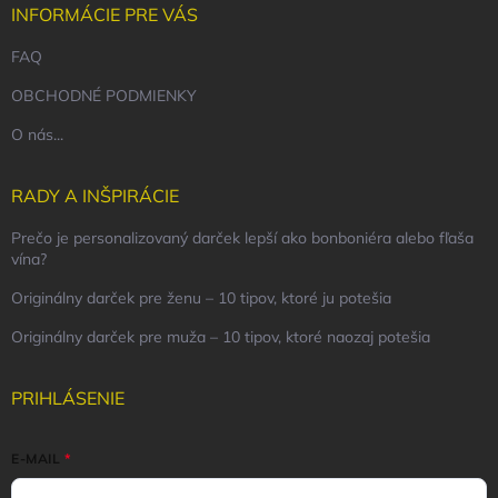
INFORMÁCIE PRE VÁS
FAQ
OBCHODNÉ PODMIENKY
O nás...
RADY A INŠPIRÁCIE
Prečo je personalizovaný darček lepší ako bonboniéra alebo fľaša
vína?
Originálny darček pre ženu – 10 tipov, ktoré ju potešia
Originálny darček pre muža – 10 tipov, ktoré naozaj potešia
PRIHLÁSENIE
E-MAIL