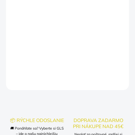
MÔŽEME DORUČIŤ DO:
ZVOĽTE VARIANT
−
+
Pridať do košíka
Mikiny Labubu
– pohodlné a štýlové mikiny s veselým motívom
obľúbeného Labubu. Ideálne pre deti aj dospelých, ktorí milujú
hravý a originálny dizajn.
DETAILNÉ INFORMÁCIE
OPÝTAŤ SA
📦 RÝCHLE ODOSLANIE
DOPRAVA ZADARMO
PRI NÁKUPE NAD 45€
🚚 Ponáhľate sa? Vyberte si GLS
– ide o našu najrýchlejšiu
Neplať za poštovné, radšej si