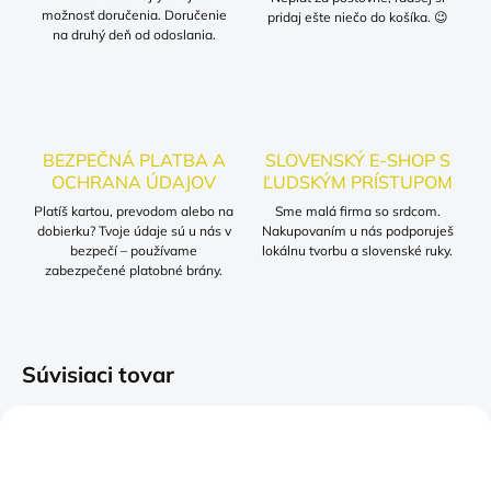
možnosť doručenia. Doručenie
pridaj ešte niečo do košíka. 😉
na druhý deň od odoslania.
BEZPEČNÁ PLATBA A
SLOVENSKÝ E-SHOP S
OCHRANA ÚDAJOV
ĽUDSKÝM PRÍSTUPOM
Platíš kartou, prevodom alebo na
Sme malá firma so srdcom.
dobierku? Tvoje údaje sú u nás v
Nakupovaním u nás podporuješ
bezpečí – používame
lokálnu tvorbu a slovenské ruky.
zabezpečené platobné brány.
Súvisiaci tovar