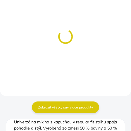
SKLADOM
SKLADOM
(>5 KS)
(>5 KS)
Body Princess
Tričko zelený traktor
€10,50
€10,50
Detail
Detail
Zobraziť všetky súvisiace produkty
Univerzálna mikina s kapucňou v regular fit strihu spája
pohodlie a štýl. Vyrobená zo zmesi 50 % bavlny a 50 %