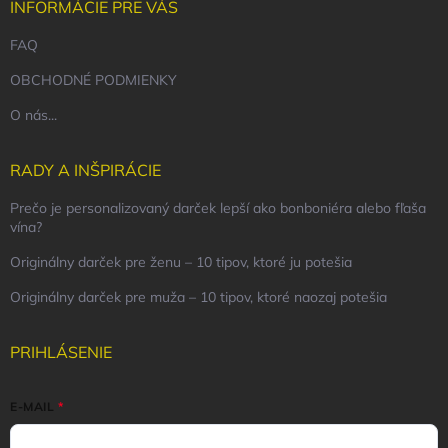
INFORMÁCIE PRE VÁS
FAQ
OBCHODNÉ PODMIENKY
O nás...
RADY A INŠPIRÁCIE
Prečo je personalizovaný darček lepší ako bonboniéra alebo fľaša
vína?
Originálny darček pre ženu – 10 tipov, ktoré ju potešia
Originálny darček pre muža – 10 tipov, ktoré naozaj potešia
PRIHLÁSENIE
E-MAIL