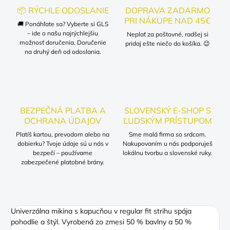
📦 RÝCHLE ODOSLANIE
DOPRAVA ZADARMO
PRI NÁKUPE NAD 45€
🚚 Ponáhľate sa? Vyberte si GLS
– ide o našu najrýchlejšiu
Neplať za poštovné, radšej si
možnosť doručenia. Doručenie
pridaj ešte niečo do košíka. 😉
na druhý deň od odoslania.
BEZPEČNÁ PLATBA A
SLOVENSKÝ E-SHOP S
OCHRANA ÚDAJOV
ĽUDSKÝM PRÍSTUPOM
Platíš kartou, prevodom alebo na
Sme malá firma so srdcom.
dobierku? Tvoje údaje sú u nás v
Nakupovaním u nás podporuješ
bezpečí – používame
lokálnu tvorbu a slovenské ruky.
zabezpečené platobné brány.
Univerzálna mikina s kapucňou v regular fit strihu spája
pohodlie a štýl. Vyrobená zo zmesi 50 % bavlny a 50 %