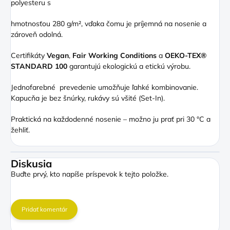
polyesteru s
hmotnosťou 280 g/m², vďaka čomu je príjemná na nosenie a
zároveň odolná.
Certifikáty
Vegan
,
Fair Working Conditions
a
OEKO-TEX®
STANDARD 100
garantujú ekologickú a etickú výrobu.
Jednofarebné prevedenie umožňuje ľahké kombinovanie.
Kapucňa je bez šnúrky, rukávy sú všité (Set-In).
Praktická na každodenné nosenie – možno ju prať pri 30 °C a
žehliť.
Diskusia
Buďte prvý, kto napíše príspevok k tejto položke.
Pridať komentár