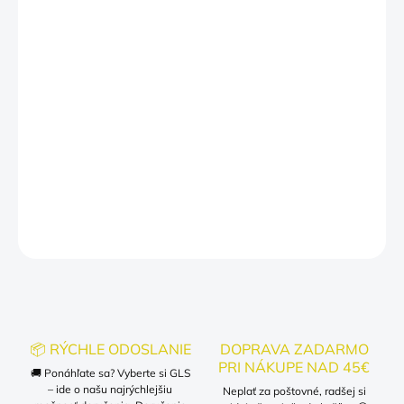
MÔŽEME DORUČIŤ DO:
ZVOĽTE VARIANT
−
+
Pridať do košíka
Moje telo - Moja voľba
DETAILNÉ INFORMÁCIE
OPÝTAŤ SA
📦 RÝCHLE ODOSLANIE
DOPRAVA ZADARMO
PRI NÁKUPE NAD 45€
🚚 Ponáhľate sa? Vyberte si GLS
– ide o našu najrýchlejšiu
Neplať za poštovné, radšej si