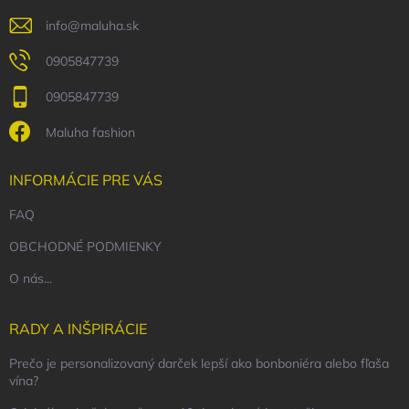
e
info
@
maluha.sk
0905847739
0905847739
Maluha fashion
INFORMÁCIE PRE VÁS
FAQ
OBCHODNÉ PODMIENKY
O nás...
RADY A INŠPIRÁCIE
Prečo je personalizovaný darček lepší ako bonboniéra alebo fľaša
vína?