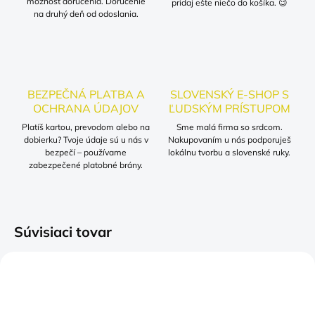
možnosť doručenia. Doručenie
pridaj ešte niečo do košíka. 😉
na druhý deň od odoslania.
BEZPEČNÁ PLATBA A
SLOVENSKÝ E-SHOP S
OCHRANA ÚDAJOV
ĽUDSKÝM PRÍSTUPOM
Platíš kartou, prevodom alebo na
Sme malá firma so srdcom.
dobierku? Tvoje údaje sú u nás v
Nakupovaním u nás podporuješ
bezpečí – používame
lokálnu tvorbu a slovenské ruky.
zabezpečené platobné brány.
Súvisiaci tovar