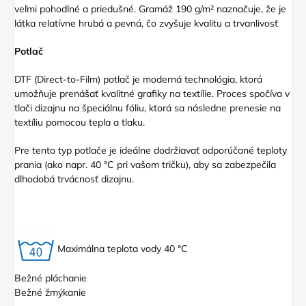
veľmi pohodlné a priedušné. Gramáž 190 g/m² naznačuje, že je
látka relatívne hrubá a pevná, čo zvyšuje kvalitu a trvanlivosť
Potlač
DTF (Direct
-to-Film) potlač je moderná technológia, ktorá
umožňuje prenášať kvalitné grafiky na textílie. Proces spočíva v
tlači dizajnu na špeciálnu fóliu, ktorá sa následne prenesie na
textíliu pomocou tepla a tlaku.
Pre tento typ potlače je ideálne dodržiavať odporúčané teploty
prania (ako napr. 40 °C pri vašom tričku), aby sa zabezpečila
dlhodobá trvácnosť dizajnu.
Maximálna teplota vody 40 °C
Bežné pláchanie
Bežné žmýkanie