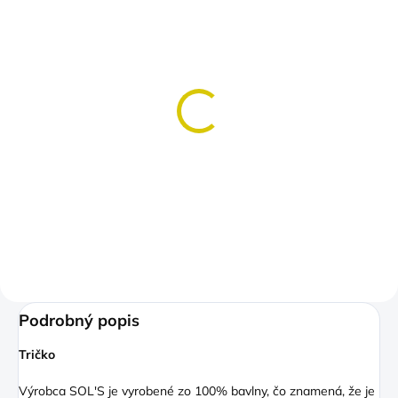
SKLADOM
(>5 KS)
Mier Láska Žena Sila
Motivačné
€14,50
Detail
Podrobný popis
Tričko
Výrobca SOL'S je vyrobené zo 100% bavlny, čo znamená, že je