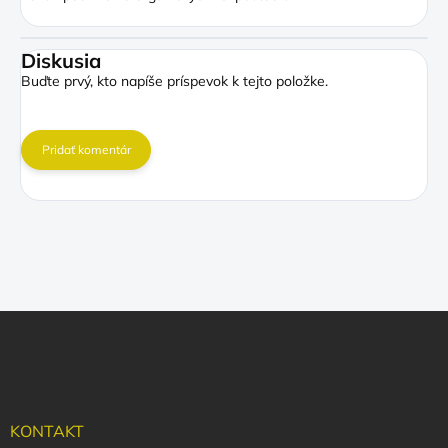
Diskusia
Buďte prvý, kto napíše príspevok k tejto položke.
Pridať komentár
Z
á
p
ä
t
i
KONTAKT