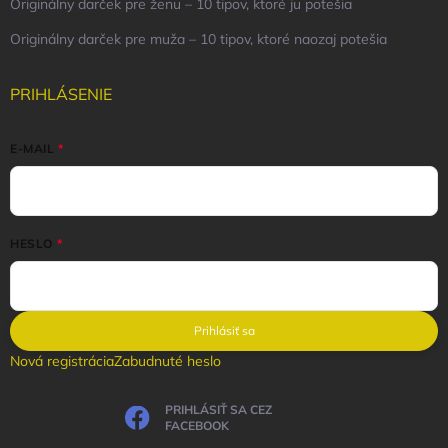
Originálny darček pre ženu – 10 tipov, ktoré ju potešia
Originálny darček pre muža – 10 tipov, ktoré naozaj potešia
PRIHLÁSENIE
E-MAIL
HESLO
Prihlásiť sa
Nová registrácia
Zabudnuté heslo
PRIHLÁSIŤ SA CEZ
FACEBOOK