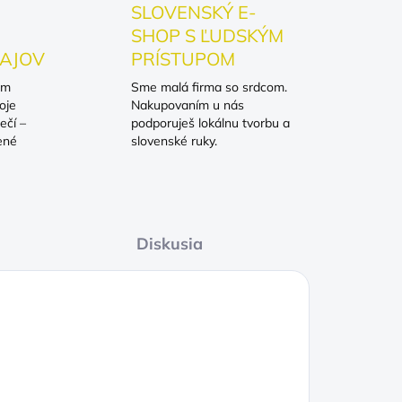
SLOVENSKÝ E-
SHOP S ĽUDSKÝM
AJOV
PRÍSTUPOM
om
Sme malá firma so srdcom.
oje
Nakupovaním u nás
ečí –
podporuješ lokálnu tvorbu a
ené
slovenské ruky.
Diskusia