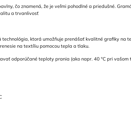
vlny, čo znamená, že je veľmi pohodlné a priedušné. Gramáž
alitu a trvanlivosť
 technológia, ktorá umožňuje prenášať kvalitné grafiky na tex
prenesie na textíliu pomocou tepla a tlaku.
žiavať odporúčané teploty prania (ako napr. 40 °C pri vašom 
C