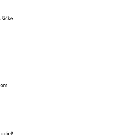
ušičke
erom
adiel!