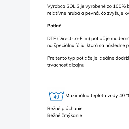
Výrobca SOL'S je vyrobené zo 100% ba
relatívne hrubá a pevná, čo zvyšuje kv
Potlač
DTF (Direct
-to-Film) potlač je moderná
na špeciálnu fóliu, ktorá sa následne 
Pre tento typ potlače je ideálne dodr
trvácnosť dizajnu.
Maximálna teplota vody 40 °
Bežné pláchanie
Bežné žmýkanie