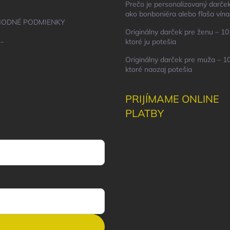
Prečo je personalizovaný darček
ako bonboniéra alebo fľaša vína
ODNÉ PODMIENKY
Originálny darček pre ženu – 10 
..
ktoré ju potešia
Originálny darček pre muža – 10
ktoré naozaj potešia
PRIJÍMAME ONLINE
PLATBY