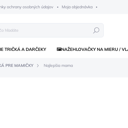
nky ochrany osobných údajov
Moja objednávka
Hľadať
IE TRIČKÁ A DARČEKY
🖼️NAŽEHLOVAČKY NA MIERU / V
IČKÁ PRE MAMIČKY
Najlepšia mama
enia
€15,90
€14,5
Jednotková
ZVOĽTE VARIANT
cena:
FARBA