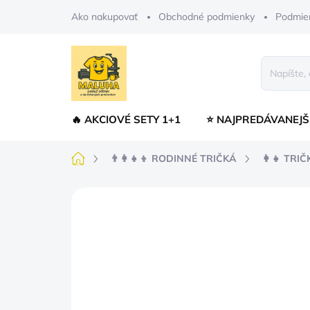
Prejsť
Ako nakupovať
Obchodné podmienky
Podmie
na
obsah
🔥 AKCIOVÉ SETY 1+1
⭐ NAJPREDÁVANEJŠ
Domov
👨‍👩‍👧‍👦 RODINNÉ TRIČKÁ
👩‍👧 TR
Neohodnotené
Podrobnosti hodnot