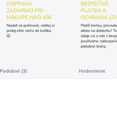
DOPRAVA
BEZPEČNÁ
ZADARMO PRI
PLATBA A
NÁKUPE NAD 45€
OCHRANA ÚD
Neplať za poštovné, radšej si
Platíš kartou, prevod
pridaj ešte niečo do košíka.
alebo na dobierku? Tv
😉
údaje sú u nás v bezp
používame zabezpeč
platobné brány.
Podobné (3)
Hodnotenie