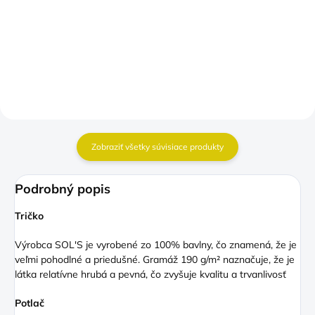
−
+
Do košíka
Zobraziť všetky súvisiace produkty
Podrobný popis
Tričko
Výrobca SOL'S je vyrobené zo 100% bavlny, čo znamená, že je
veľmi pohodlné a priedušné. Gramáž 190 g/m² naznačuje, že je
látka relatívne hrubá a pevná, čo zvyšuje kvalitu a trvanlivosť
Potlač