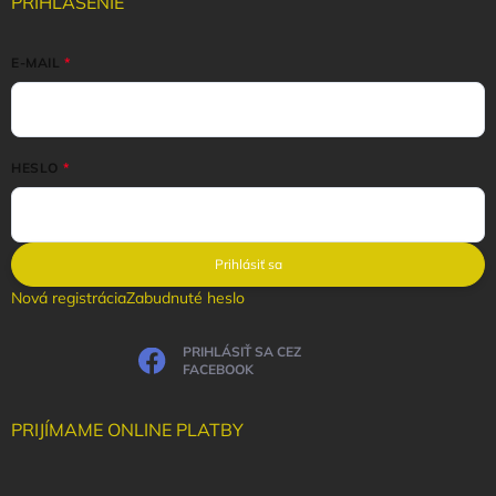
PRIHLÁSENIE
E-MAIL
HESLO
Prihlásiť sa
Nová registrácia
Zabudnuté heslo
PRIHLÁSIŤ SA CEZ
FACEBOOK
PRIJÍMAME ONLINE PLATBY