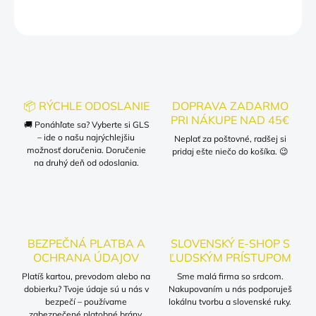
OPÝTAŤ SA
📦 RÝCHLE ODOSLANIE
DOPRAVA ZADARMO
PRI NÁKUPE NAD 45€
🚚 Ponáhľate sa? Vyberte si GLS
– ide o našu najrýchlejšiu
Neplať za poštovné, radšej si
možnosť doručenia. Doručenie
pridaj ešte niečo do košíka. 😉
na druhý deň od odoslania.
BEZPEČNÁ PLATBA A
SLOVENSKÝ E-SHOP S
OCHRANA ÚDAJOV
ĽUDSKÝM PRÍSTUPOM
Platíš kartou, prevodom alebo na
Sme malá firma so srdcom.
dobierku? Tvoje údaje sú u nás v
Nakupovaním u nás podporuješ
bezpečí – používame
lokálnu tvorbu a slovenské ruky.
zabezpečené platobné brány.