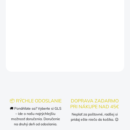
MÔŽEME DORUČIŤ DO:
ZVOĽTE VARIANT
−
+
Pridať do košíka
DETAILNÉ INFORMÁCIE
OPÝTAŤ SA
📦 RÝCHLE ODOSLANIE
DOPRAVA ZADARMO
PRI NÁKUPE NAD 45€
🚚 Ponáhľate sa? Vyberte si GLS
– ide o našu najrýchlejšiu
Neplať za poštovné, radšej si
možnosť doručenia. Doručenie
pridaj ešte niečo do košíka. 😉
na druhý deň od odoslania.