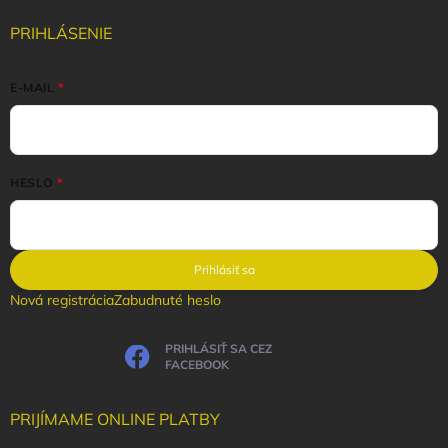
PRIHLÁSENIE
E-MAIL
HESLO
Prihlásiť sa
Nová registrácia
Zabudnuté heslo
PRIHLÁSIŤ SA CEZ
FACEBOOK
PRIJÍMAME ONLINE PLATBY