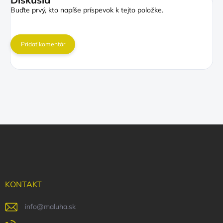
Buďte prvý, kto napíše príspevok k tejto položke.
Pridať komentár
Z
á
p
ä
t
i
KONTAKT
e
info
@
maluha.sk