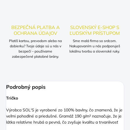
BEZPEČNÁ PLATBA A
SLOVENSKÝ E-SHOP S
OCHRANA ÚDAJOV
ĽUDSKÝM PRÍSTUPOM
Platíš kartou, prevodom alebo na
Sme malá firma so srdcom.
dobierku? Tvoje údaje sú u nás v
Nakupovaním u nás podporuješ
bezpečí – používame
lokálnu tvorbu a slovenské ruky.
zabezpečené platobné brány.
Podrobný popis
Tričko
Výrobca SOL'S je vyrobené zo 100% bavlny, čo znamená, že je
veľmi pohodlné a priedušné. Gramáž 190 g/m² naznačuje, že je
látka relatívne hrubá a pevná, čo zvyšuje kvalitu a trvanlivosť