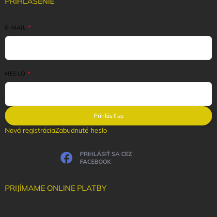
PRIHLÁSENIE
E-MAIL
HESLO
Prihlásiť sa
Nová registrácia
Zabudnuté heslo
PRIHLÁSIŤ SA CEZ
FACEBOOK
PRIJÍMAME ONLINE PLATBY