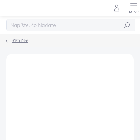
Prejsť
na
obsah
Hľadať
👕Tričká
Podrobnosti hodnotenia
Neohodnotené