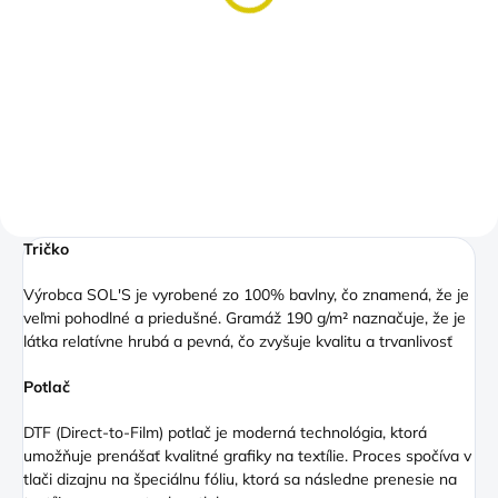
jediný správny smer k
osvieženiu
€6,50
od
Detail
Tričko
Výrobca SOL'S je vyrobené zo 100% bavlny, čo znamená, že je
veľmi pohodlné a priedušné. Gramáž 190 g/m² naznačuje, že je
látka relatívne hrubá a pevná, čo zvyšuje kvalitu a trvanlivosť
Potlač
DTF (Direct
-to-Film) potlač je moderná technológia, ktorá
umožňuje prenášať kvalitné grafiky na textílie. Proces spočíva v
tlači dizajnu na špeciálnu fóliu, ktorá sa následne prenesie na