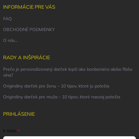
INFORMÁCIE PRE VÁS
FAQ
OBCHODNÉ PODMIENKY
O nás...
RADY A INŠPIRÁCIE
Prečo je personalizovaný darček lepší ako bonboniéra alebo fľaša
vína?
Originálny darček pre ženu – 10 tipov, ktoré ju potešia
Originálny darček pre muža – 10 tipov, ktoré naozaj potešia
PRIHLÁSENIE
E-MAIL