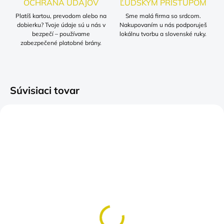
OCHRANA ÚDAJOV
ĽUDSKÝM PRÍSTUPOM
Platíš kartou, prevodom alebo na
Sme malá firma so srdcom.
dobierku? Tvoje údaje sú u nás v
Nakupovaním u nás podporuješ
bezpečí – používame
lokálnu tvorbu a slovenské ruky.
zabezpečené platobné brány.
Súvisiaci tovar
SKLADOM
(>5 KS)
🍺 Tabuľka EXIT →
PIVO