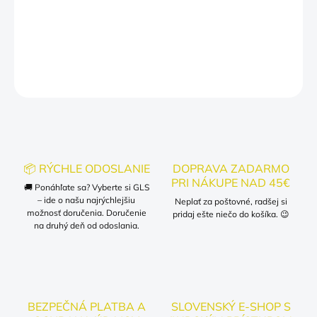
správneho vyhotovenia a riziku vrátenia pri personalizovaných
výrobkoch.
DETAILNÉ INFORMÁCIE
OPÝTAŤ SA
📦 RÝCHLE ODOSLANIE
DOPRAVA ZADARMO
PRI NÁKUPE NAD 45€
🚚 Ponáhľate sa? Vyberte si GLS
– ide o našu najrýchlejšiu
Neplať za poštovné, radšej si
možnosť doručenia. Doručenie
pridaj ešte niečo do košíka. 😉
na druhý deň od odoslania.
BEZPEČNÁ PLATBA A
SLOVENSKÝ E-SHOP S