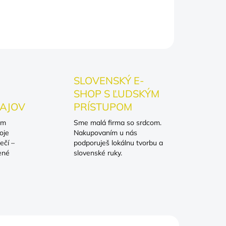
OPÝTAŤ SA
SLOVENSKÝ E-
SHOP S ĽUDSKÝM
AJOV
PRÍSTUPOM
om
Sme malá firma so srdcom.
oje
Nakupovaním u nás
ečí –
podporuješ lokálnu tvorbu a
ené
slovenské ruky.