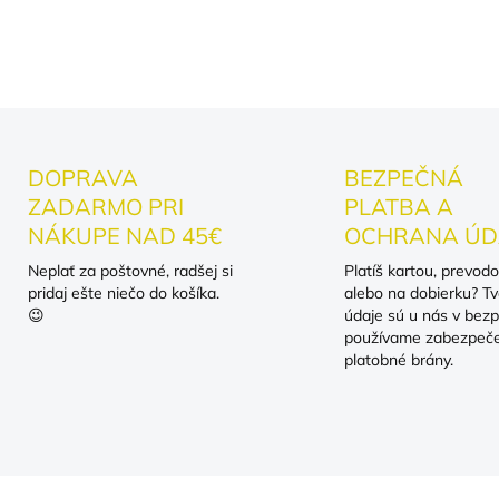
DETAILNÉ INFORMÁCIE
DOPRAVA
BEZPEČNÁ
ZADARMO PRI
PLATBA A
NÁKUPE NAD 45€
OCHRANA ÚD
Neplať za poštovné, radšej si
Platíš kartou, prevod
pridaj ešte niečo do košíka.
alebo na dobierku? Tv
😉
údaje sú u nás v bezp
používame zabezpeč
platobné brány.