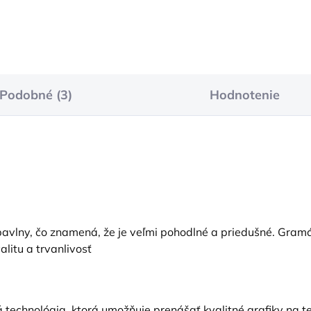
Podobné (3)
Hodnotenie
vlny, čo znamená, že je veľmi pohodlné a priedušné. Gramáž
alitu a trvanlivosť
 technológia, ktorá umožňuje prenášať kvalitné grafiky na tex