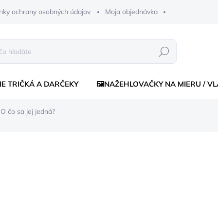
nky ochrany osobných údajov
Moja objednávka
Hľadať
IE TRIČKÁ A DARČEKY
🖼️NAŽEHLOVAČKY NA MIERU / V
 O čo sa jej jedná?
enia
€30
€28
Jednotková
ZVOĽTE VARIANT
cena:
FARBA