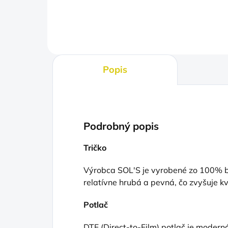
Popis
Podrobný popis
Tričko
Výrobca SOL'S je vyrobené zo 100% ba
relatívne hrubá a pevná, čo zvyšuje kv
Potlač
DTF (Direct
-to-Film) potlač je moderná