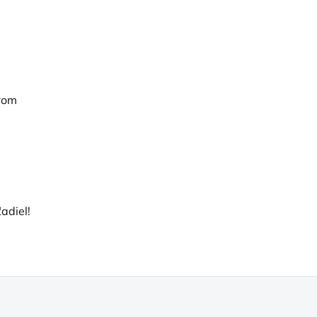
erom
adiel!