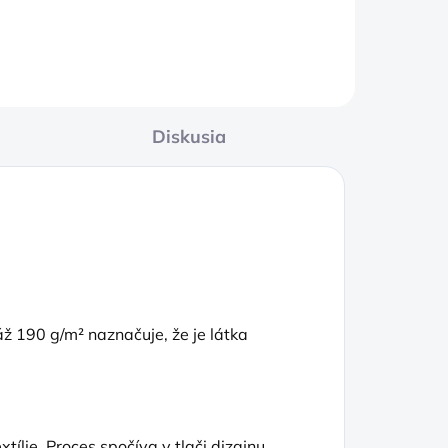
Diskusia
 190 g/m² naznačuje, že je látka
tílie. Proces spočíva v tlači dizajnu