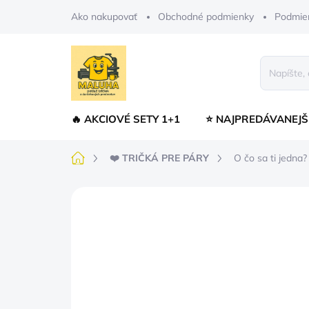
Prejsť
Ako nakupovať
Obchodné podmienky
Podmie
na
obsah
🔥 AKCIOVÉ SETY 1+1
⭐ NAJPREDÁVANEJŠ
Domov
❤️ TRIČKÁ PRE PÁRY
O čo sa ti jedna?
Neohodnotené
Podrobnosti hodnot