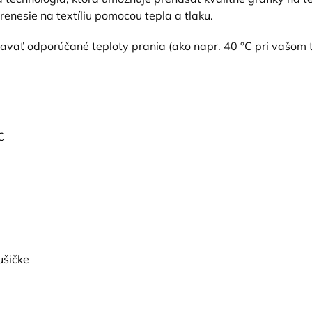
prenesie na textíliu pomocou tepla a tlaku.
žiavať odporúčané teploty prania (ako napr. 40 °C pri vašom 
C
ušičke