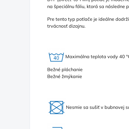
na špeciálnu fóliu, ktorá sa následne 
Pre tento typ potlače je ideálne dodr
trvácnosť dizajnu.
Maximálna teplota vody 40 °
Bežné pláchanie
Bežné žmýkanie
Nesmie sa sušiť v bubnovej s