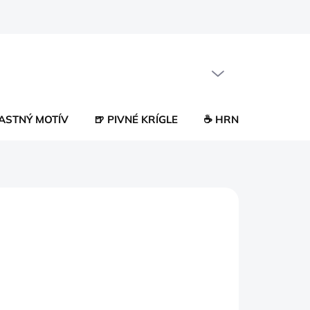
PRÁZDNY KOŠÍK
NÁKUPNÝ
KOŠÍK
LASTNÝ MOTÍV
🍺 PIVNÉ KRÍGLE
☕ HRNČEKY
😂 