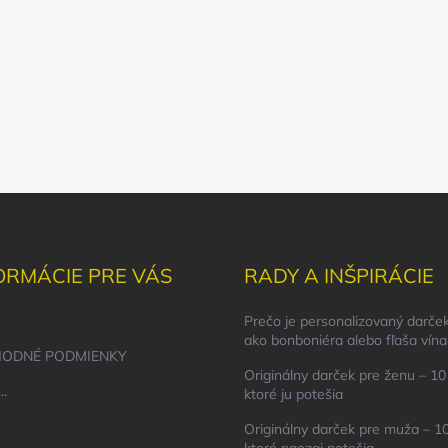
ORMÁCIE PRE VÁS
RADY A INŠPIRÁCIE
Prečo je personalizovaný darček
ako bonboniéra alebo fľaša vína
ODNÉ PODMIENKY
Originálny darček pre ženu – 10 
..
ktoré ju potešia
Originálny darček pre muža – 10
ktoré naozaj potešia