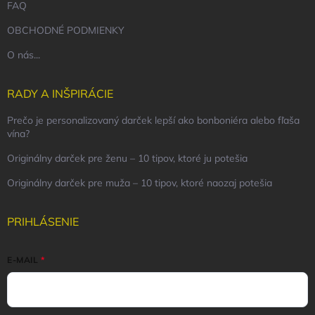
FAQ
OBCHODNÉ PODMIENKY
O nás...
RADY A INŠPIRÁCIE
Prečo je personalizovaný darček lepší ako bonboniéra alebo fľaša
vína?
Originálny darček pre ženu – 10 tipov, ktoré ju potešia
Originálny darček pre muža – 10 tipov, ktoré naozaj potešia
PRIHLÁSENIE
E-MAIL