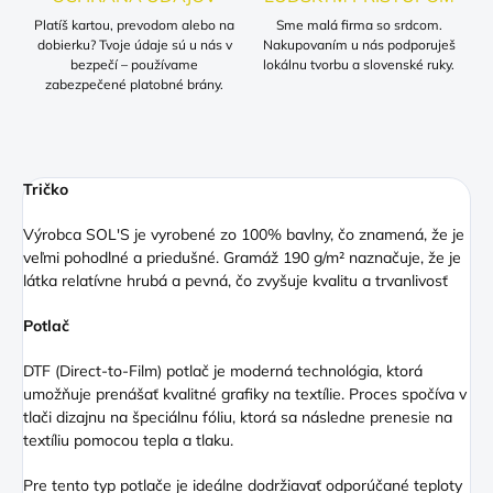
Platíš kartou, prevodom alebo na
Sme malá firma so srdcom.
dobierku? Tvoje údaje sú u nás v
Nakupovaním u nás podporuješ
bezpečí – používame
lokálnu tvorbu a slovenské ruky.
zabezpečené platobné brány.
Tričko
Výrobca SOL'S je vyrobené zo 100% bavlny, čo znamená, že je
veľmi pohodlné a priedušné. Gramáž 190 g/m² naznačuje, že je
látka relatívne hrubá a pevná, čo zvyšuje kvalitu a trvanlivosť
Potlač
DTF (Direct
-to-Film) potlač je moderná technológia, ktorá
umožňuje prenášať kvalitné grafiky na textílie. Proces spočíva v
tlači dizajnu na špeciálnu fóliu, ktorá sa následne prenesie na
textíliu pomocou tepla a tlaku.
Pre tento typ potlače je ideálne dodržiavať odporúčané teploty