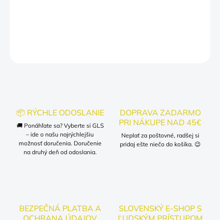
pri platbe kartou alebo po úhrade bankovým prevodom!
DETAILNÉ INFORMÁCIE
OPÝTAŤ SA
📦 RÝCHLE ODOSLANIE
DOPRAVA ZADARMO
PRI NÁKUPE NAD 45€
🚚 Ponáhľate sa? Vyberte si GLS
– ide o našu najrýchlejšiu
Neplať za poštovné, radšej si
možnosť doručenia. Doručenie
pridaj ešte niečo do košíka. 😉
na druhý deň od odoslania.
BEZPEČNÁ PLATBA A
SLOVENSKÝ E-SHOP S
OCHRANA ÚDAJOV
ĽUDSKÝM PRÍSTUPOM