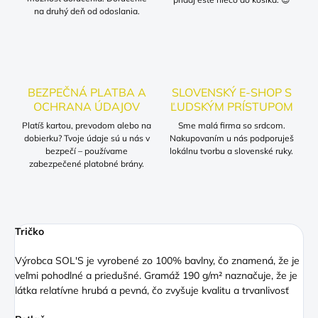
na druhý deň od odoslania.
BEZPEČNÁ PLATBA A
SLOVENSKÝ E-SHOP S
OCHRANA ÚDAJOV
ĽUDSKÝM PRÍSTUPOM
Platíš kartou, prevodom alebo na
Sme malá firma so srdcom.
dobierku? Tvoje údaje sú u nás v
Nakupovaním u nás podporuješ
bezpečí – používame
lokálnu tvorbu a slovenské ruky.
zabezpečené platobné brány.
Tričko
Výrobca SOL'S je vyrobené zo 100% bavlny, čo znamená, že je
veľmi pohodlné a priedušné. Gramáž 190 g/m² naznačuje, že je
látka relatívne hrubá a pevná, čo zvyšuje kvalitu a trvanlivosť