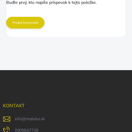
Buďte prvý, kto napíše príspevok k tejto položke.
Pridať komentár
Z
á
p
ä
t
i
KONTAKT
e
info
@
maluha.sk
0905847739