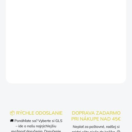
100% bavlna – lebo pot sa nerobí len v posteli
Potlač, ktorá prežije viac praní ako jeho posledný vzťah
🛠️
Chceš niečo zmeniť?
Auto na motorku? Pivo na rum? Alebo sex na… spánok?
Stačí nám to napísať do poznámky k objednávke a radi ti text
upravíme presne na mieru!
DETAILNÉ INFORMÁCIE
OPÝTAŤ SA
📦 RÝCHLE ODOSLANIE
DOPRAVA ZADARMO
PRI NÁKUPE NAD 45€
🚚 Ponáhľate sa? Vyberte si GLS
– ide o našu najrýchlejšiu
Neplať za poštovné, radšej si
možnosť doručenia. Doručenie
pridaj ešte niečo do košíka. 😉