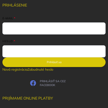
PRIHLÁSENIE
E-MAIL
HESLO
Prihlásiť sa
Nová registrácia
Zabudnuté heslo
PRIHLÁSIŤ SA CEZ
FACEBOOK
PRIJÍMAME ONLINE PLATBY