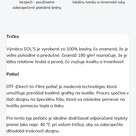
bezpečí – používame
lokálnu tvorbu a slovenské ruky.
zabezpečené platobné brány.
Tričko
Výrobca SOL'S je vyrobené zo 100% bavlny, čo znamená, že je
veľmi pohodlné a priedušné. Gramáž 190 g/m² naznačuje, že je
látka relatívne hrubá a pevná, čo zvyšuje kvalitu a trvanlivosť
Potlač
DTF (Direct
-to-Film) potlač je moderná technológia, ktorá
umožňuje prenášať kvalitné grafiky na textílie. Proces spočíva v
tlači dizajnu na špeciálnu fóliu, ktorá sa následne prenesie na
textíliu pomocou tepla a tlaku.
Pre tento typ potlače je ideálne dodržiavať odporúčané teploty
prania (ako napr. 40 °C pri vašom tričku), aby sa zabezpečila
dlhodobá trvácnosť dizajnu.