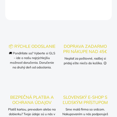
DETAILNÉ INFORMÁCIE
OPÝTAŤ SA
📦 RÝCHLE ODOSLANIE
DOPRAVA ZADARMO
PRI NÁKUPE NAD 45€
🚚 Ponáhľate sa? Vyberte si GLS
– ide o našu najrýchlejšiu
Neplať za poštovné, radšej si
možnosť doručenia. Doručenie
pridaj ešte niečo do košíka. 😉
na druhý deň od odoslania.
BEZPEČNÁ PLATBA A
SLOVENSKÝ E-SHOP S
OCHRANA ÚDAJOV
ĽUDSKÝM PRÍSTUPOM
Platíš kartou, prevodom alebo na
Sme malá firma so srdcom.
dobierku? Tvoje údaje sú u nás v
Nakupovaním u nás podporuješ