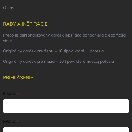
O nás...
RADY A INŠPIRÁCIE
Prečo je personalizovaný darček lepší ako bonboniéra alebo fľaša
vína?
Originálny darček pre ženu – 10 tipov, ktoré ju potešia
Originálny darček pre muža – 10 tipov, ktoré naozaj potešia
PRIHLÁSENIE
E-MAIL
HESLO