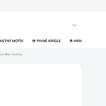
PRÁZDNY KOŠÍK
NÁKUPNÝ
KOŠÍK
LASTNÝ MOTÍV
🍺 PIVNÉ KRÍGLE
☕ HRNČEKY
😂 
lovníkov kvetov
0