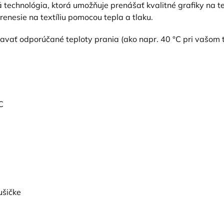
 technológia, ktorá umožňuje prenášať kvalitné grafiky na tex
prenesie na textíliu pomocou tepla a tlaku.
žiavať odporúčané teploty prania (ako napr. 40 °C pri vašom 
C
ušičke