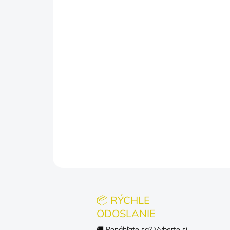
📦 RÝCHLE
ODOSLANIE
🚚 Ponáhľate sa? Vyberte si