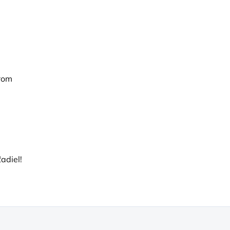
erom
adiel!