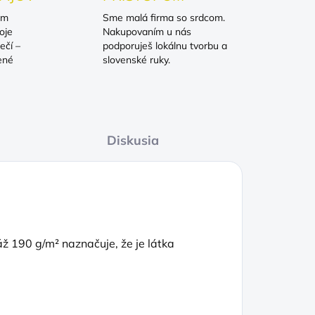
om
Sme malá firma so srdcom.
oje
Nakupovaním u nás
ečí –
podporuješ lokálnu tvorbu a
ené
slovenské ruky.
Diskusia
 190 g/m² naznačuje, že je látka