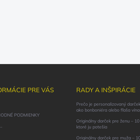
ORMÁCIE PRE VÁS
RADY A INŠPIRÁCIE
Prečo je personalizovaný darček
ako bonboniéra alebo fľaša vína
ODNÉ PODMIENKY
Originálny darček pre ženu – 10 
..
ktoré ju potešia
Originálny darček pre muža – 10