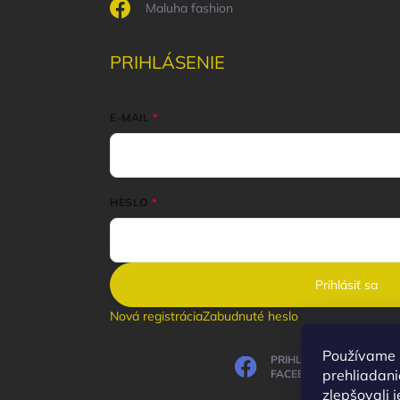
Maluha fashion
PRIHLÁSENIE
E-MAIL
HESLO
Prihlásiť sa
Nová registrácia
Zabudnuté heslo
Používame 
PRIHLÁSIŤ SA CEZ
prehliadani
FACEBOOK
zlepšovali j