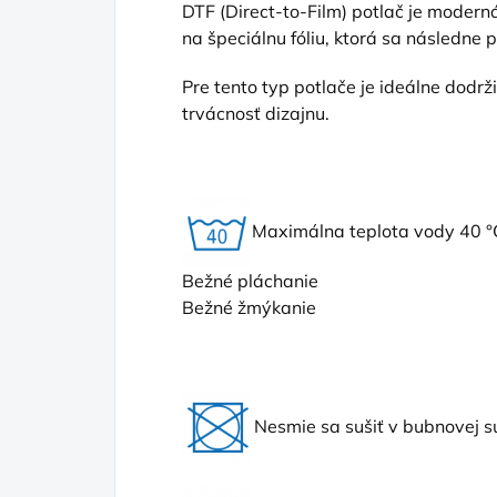
DTF (Direct
-to-Film) potlač je moderná
na špeciálnu fóliu, ktorá sa následne 
Pre tento typ potlače je ideálne dodr
trvácnosť dizajnu.
Maximálna teplota vody 40 °
Bežné pláchanie
Bežné žmýkanie
Nesmie sa sušiť v bubnovej s