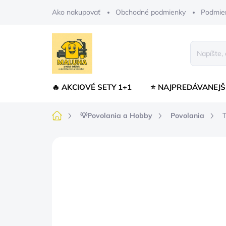
Prejsť
Ako nakupovať
Obchodné podmienky
Podmie
na
obsah
🔥 AKCIOVÉ SETY 1+1
⭐ NAJPREDÁVANEJŠ
Domov
💡Povolania a Hobby
Povolania
T
Neohodnotené
Podrobnosti hodnot