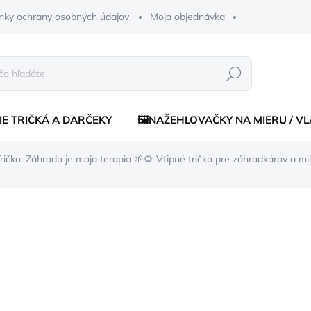
nky ochrany osobných údajov
Moja objednávka
Hľadať
IE TRIČKÁ A DARČEKY
🖼️NAŽEHLOVAČKY NA MIERU / V
ričko: Záhrada je moja terapia 🌱🌻
Vtipné tričko pre záhradkárov a mi
enia
€15,90
€15,5
Jednotková
ZVOĽTE VARIANT
cena:
FARBA