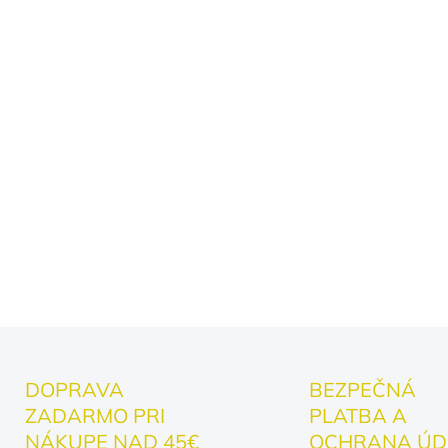
Pracovné aj oddychov
ktorej sa nespotíte an
Pravdivý odkaz:
Dizaj
miluje vôňu hliny a č
Darček pre pestovate
babku alebo kohokoľve
záhrady dnu.
Oblečte si ho a užite si svo
DETAILNÉ INFORMÁCIE
DOPRAVA
BEZPEČNÁ
ZADARMO PRI
PLATBA A
NÁKUPE NAD 45€
OCHRANA ÚD