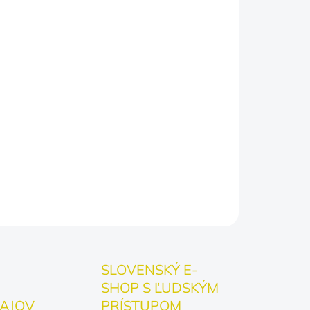
é pohodlie:
Ľahká a priedušná bavlna, v
i pri tom najťažšom plení buriny.
n, s ktorým sa okamžite stotožní každý, kto
erstvého vzduchu.
ľov:
Úžasné prekvapenie pre maminu, ocka,
k, koho od jari do jesene nedostanete zo
j zaslúžený relax v obklopení zelene!
OPÝTAŤ SA
SLOVENSKÝ E-
SHOP S ĽUDSKÝM
AJOV
PRÍSTUPOM