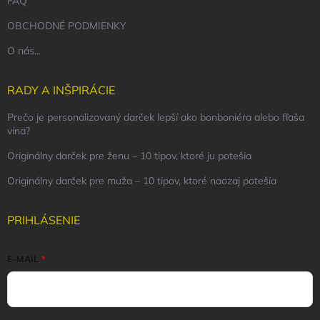
FAQ
OBCHODNÉ PODMIENKY
O nás...
RADY A INŠPIRÁCIE
Prečo je personalizovaný darček lepší ako bonboniéra alebo fľaša
vína?
Originálny darček pre ženu – 10 tipov, ktoré ju potešia
Originálny darček pre muža – 10 tipov, ktoré naozaj potešia
PRIHLÁSENIE
E-MAIL