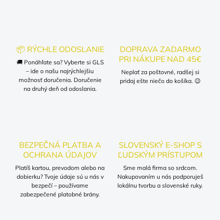
📦 RÝCHLE ODOSLANIE
DOPRAVA ZADARMO
PRI NÁKUPE NAD 45€
🚚 Ponáhľate sa? Vyberte si GLS
– ide o našu najrýchlejšiu
Neplať za poštovné, radšej si
možnosť doručenia. Doručenie
pridaj ešte niečo do košíka. 😉
na druhý deň od odoslania.
BEZPEČNÁ PLATBA A
SLOVENSKÝ E-SHOP S
OCHRANA ÚDAJOV
ĽUDSKÝM PRÍSTUPOM
Platíš kartou, prevodom alebo na
Sme malá firma so srdcom.
dobierku? Tvoje údaje sú u nás v
Nakupovaním u nás podporuješ
bezpečí – používame
lokálnu tvorbu a slovenské ruky.
zabezpečené platobné brány.