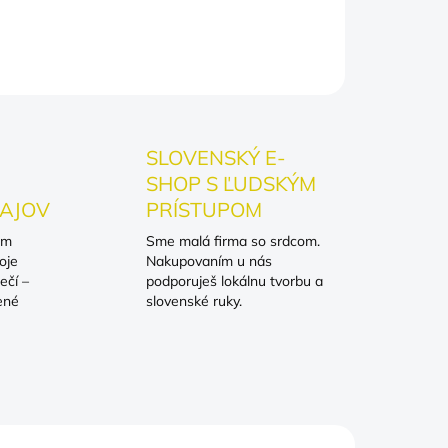
OPÝTAŤ SA
SLOVENSKÝ E-
SHOP S ĽUDSKÝM
AJOV
PRÍSTUPOM
om
Sme malá firma so srdcom.
oje
Nakupovaním u nás
ečí –
podporuješ lokálnu tvorbu a
ené
slovenské ruky.