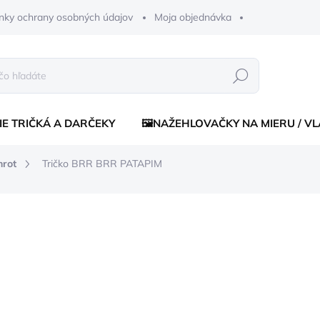
nky ochrany osobných údajov
Moja objednávka
Hľadať
IE TRIČKÁ A DARČEKY
🖼️NAŽEHLOVAČKY NA MIERU / V
nrot
Tričko BRR BRR PATAPIM
enia
od €16
od
€10
Jednotková
ZVOĽTE VARIANT
cena:
FARBA