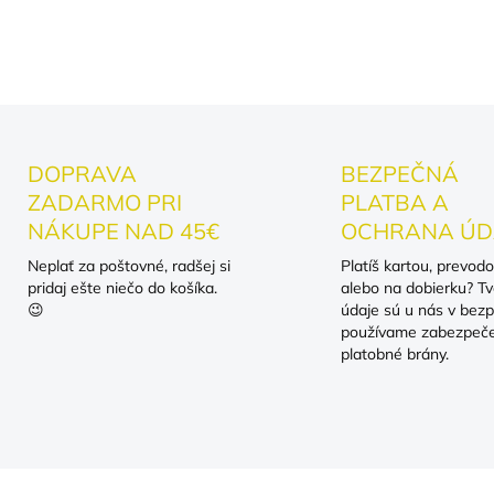
DOPRAVA
BEZPEČNÁ
ZADARMO PRI
PLATBA A
NÁKUPE NAD 45€
OCHRANA ÚD
Neplať za poštovné, radšej si
Platíš kartou, prevod
pridaj ešte niečo do košíka.
alebo na dobierku? Tv
😉
údaje sú u nás v bezp
používame zabezpeč
platobné brány.