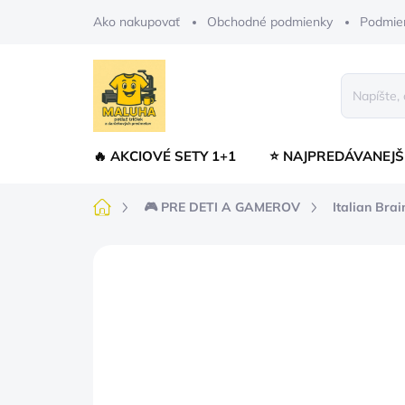
Prejsť
Ako nakupovať
Obchodné podmienky
Podmie
na
obsah
🔥 AKCIOVÉ SETY 1+1
⭐ NAJPREDÁVANEJŠ
Domov
🎮 PRE DETI A GAMEROV
Italian Brai
Neohodnotené
Podrobnosti hodnot