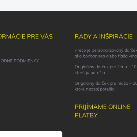
ORMÁCIE PRE VÁS
RADY A INŠPIRÁCIE
Prečo je personalizovaný darček
ako bonboniéra alebo fľaša vína
ODNÉ PODMIENKY
Originálny darček pre ženu – 10 
..
ktoré ju potešia
Originálny darček pre muža – 10
ktoré naozaj potešia
PRIJÍMAME ONLINE
PLATBY