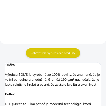
Prevencia výbuchu
€13,90
€14,90
Detail
Detail
Zobraziť všetky súvisiace produkty
Tričko
Výrobca SOL'S je vyrobené zo 100% bavlny, čo znamená, že je
veľmi pohodlné a priedušné. Gramáž 190 g/m² naznačuje, že je
látka relatívne hrubá a pevná, čo zvyšuje kvalitu a trvanlivosť
Potlač
DTF (Direct
-to-Film) potlač je moderná technológia, ktorá