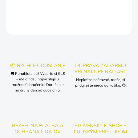
DETAILNÉ INFORMÁCIE
OPÝTAŤ SA
📦 RÝCHLE ODOSLANIE
DOPRAVA ZADARMO
PRI NÁKUPE NAD 45€
🚚 Ponáhľate sa? Vyberte si GLS
– ide o našu najrýchlejšiu
Neplať za poštovné, radšej si
možnosť doručenia. Doručenie
pridaj ešte niečo do košíka. 😉
na druhý deň od odoslania.
BEZPEČNÁ PLATBA A
SLOVENSKÝ E-SHOP S
OCHRANA ÚDAJOV
ĽUDSKÝM PRÍSTUPOM