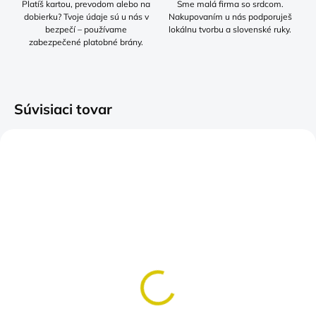
Platíš kartou, prevodom alebo na
Sme malá firma so srdcom.
dobierku? Tvoje údaje sú u nás v
Nakupovaním u nás podporuješ
bezpečí – používame
lokálnu tvorbu a slovenské ruky.
zabezpečené platobné brány.
Súvisiaci tovar
SKLADOM
SKLADOM
(>5 KS)
(>5 KS)
Tričko Môj čas pre seba
Tričko F- CAW-F Som
je pre bezpečie vás
tu, Som hore , Netlačte
všetkých
na mňa