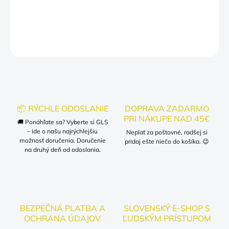
DETAILNÉ INFORMÁCIE
OPÝTAŤ SA
📦 RÝCHLE ODOSLANIE
DOPRAVA ZADARMO
PRI NÁKUPE NAD 45€
🚚 Ponáhľate sa? Vyberte si GLS
– ide o našu najrýchlejšiu
Neplať za poštovné, radšej si
možnosť doručenia. Doručenie
pridaj ešte niečo do košíka. 😉
na druhý deň od odoslania.
BEZPEČNÁ PLATBA A
SLOVENSKÝ E-SHOP S
OCHRANA ÚDAJOV
ĽUDSKÝM PRÍSTUPOM