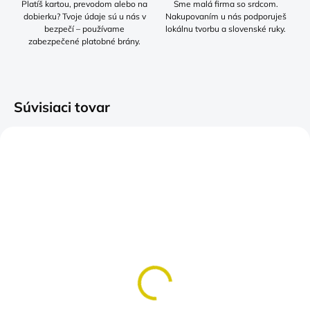
Platíš kartou, prevodom alebo na
Sme malá firma so srdcom.
dobierku? Tvoje údaje sú u nás v
Nakupovaním u nás podporuješ
bezpečí – používame
lokálnu tvorbu a slovenské ruky.
zabezpečené platobné brány.
Súvisiaci tovar
TIP
SKLADOM
SKLADOM
(>5 KS)
(>5 KS)
Furt dačo FURT
Tričko všetko je v
obojstranne
poriadku.
Obojstranná potlač
Pre dni plné chaosu