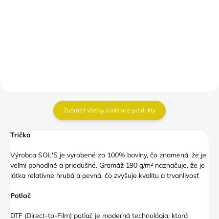
€15,50
€13,90
Detail
Detail
Zobraziť všetky súvisiace produkty
Tričko
Výrobca SOL'S je vyrobené zo 100% bavlny, čo znamená, že je
veľmi pohodlné a priedušné. Gramáž 190 g/m² naznačuje, že je
látka relatívne hrubá a pevná, čo zvyšuje kvalitu a trvanlivosť
Potlač
DTF (Direct
-to-Film) potlač je moderná technológia, ktorá