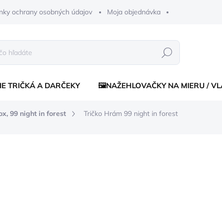
nky ochrany osobných údajov
Moja objednávka
Hľadať
IE TRIČKÁ A DARČEKY
🖼️NAŽEHLOVAČKY NA MIERU / V
x, 99 night in forest
Tričko Hrám 99 night in forest
enia
od €16
od
€10
Jednotková
ZVOĽTE VARIANT
cena:
FARBA