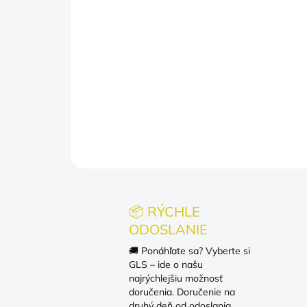
📦 RÝCHLE
ODOSLANIE
🚚 Ponáhľate sa? Vyberte si
GLS – ide o našu
najrýchlejšiu možnosť
doručenia. Doručenie na
druhý deň od odoslania.