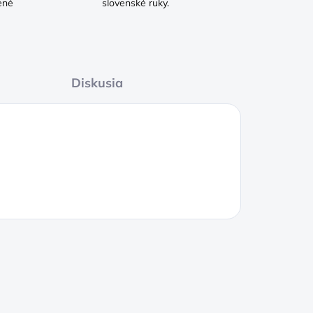
ené
slovenské ruky.
Diskusia