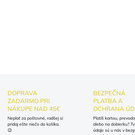
dobrodružstvom
Starostlivosť a kvalita Tri
nežehliť cez potlač – vďaka 
vzhľad čo najdlhšie.
Poznámka Motívy sú fanúšik
pokiaľ nie je u produktu vý
DOPRAVA
BEZPEČNÁ
ZADARMO PRI
PLATBA A
NÁKUPE NAD 45€
OCHRANA ÚD
Neplať za poštovné, radšej si
Platíš kartou, prevod
pridaj ešte niečo do košíka.
alebo na dobierku? Tv
😉
údaje sú u nás v bezp