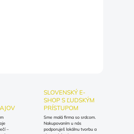
čká odporúčame prať naruby na nižšiu teplotu a
tomu si farby aj ostrosť motívu udržia svoj
ovsky inšpirované; nejde o oficiálny merch,
slovne uvedené inak.
OPÝTAŤ SA
SLOVENSKÝ E-
SHOP S ĽUDSKÝM
AJOV
PRÍSTUPOM
om
Sme malá firma so srdcom.
oje
Nakupovaním u nás
ečí –
podporuješ lokálnu tvorbu a