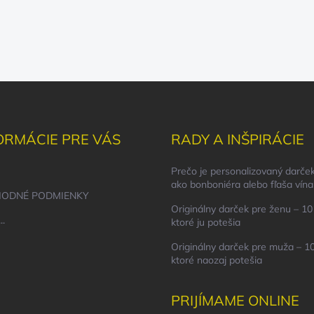
ORMÁCIE PRE VÁS
RADY A INŠPIRÁCIE
Prečo je personalizovaný darček
ako bonboniéra alebo fľaša vína
ODNÉ PODMIENKY
Originálny darček pre ženu – 10 
..
ktoré ju potešia
Originálny darček pre muža – 10
ktoré naozaj potešia
PRIJÍMAME ONLINE