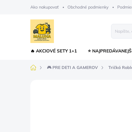
Prejsť
Ako nakupovať
Obchodné podmienky
Podmie
na
obsah
🔥 AKCIOVÉ SETY 1+1
⭐ NAJPREDÁVANEJŠ
Domov
🎮 PRE DETI A GAMEROV
Tričká Roblo
Neohodnotené
Podrobnosti hodnot