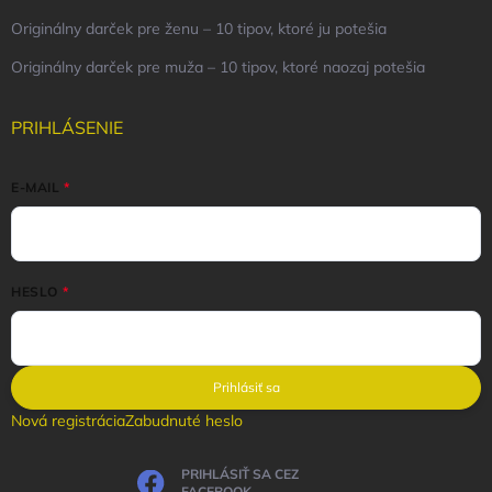
Originálny darček pre ženu – 10 tipov, ktoré ju potešia
Originálny darček pre muža – 10 tipov, ktoré naozaj potešia
PRIHLÁSENIE
E-MAIL
HESLO
Prihlásiť sa
Nová registrácia
Zabudnuté heslo
PRIHLÁSIŤ SA CEZ
FACEBOOK