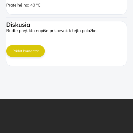
Prateľné na: 40 °C
Diskusia
Buďte prvý, kto napíše príspevok k tejto položke.
Pridať komentár
Z
á
p
ä
t