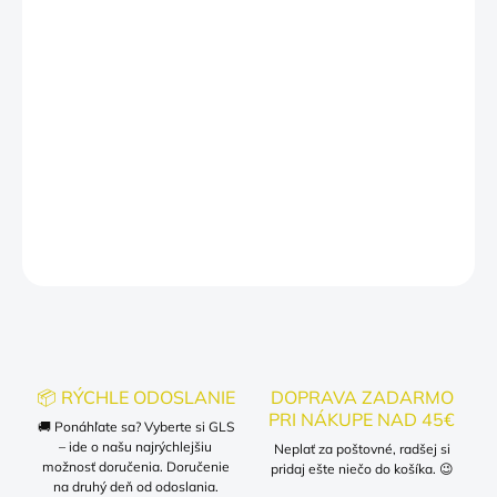
Viaceré farebné varianty – od klasickej bielej až po
výrazné odtiene
Prečo si ho zamiluješ?
✔ vtipný slogan, ktorý vystihuje každého žiaka
✔ originálny darček na začiatok školského roka
✔ ľahko kombinovateľné s rifľami, legínami či mikinou
DETAILNÉ INFORMÁCIE
OPÝTAŤ SA
📦 RÝCHLE ODOSLANIE
DOPRAVA ZADARMO
PRI NÁKUPE NAD 45€
🚚 Ponáhľate sa? Vyberte si GLS
– ide o našu najrýchlejšiu
Neplať za poštovné, radšej si
možnosť doručenia. Doručenie
pridaj ešte niečo do košíka. 😉
na druhý deň od odoslania.