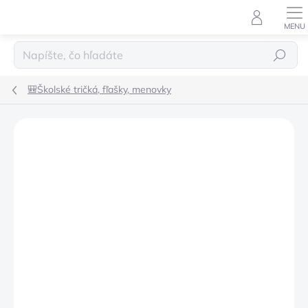
Prejsť
na
obsah
Hľadať
🎒Školské tričká, fľašky, menovky
Podrobnosti hodnotenia
Neohodnotené