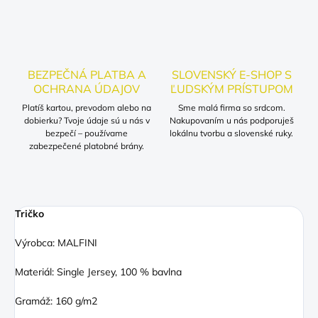
BEZPEČNÁ PLATBA A
SLOVENSKÝ E-SHOP S
OCHRANA ÚDAJOV
ĽUDSKÝM PRÍSTUPOM
Platíš kartou, prevodom alebo na
Sme malá firma so srdcom.
dobierku? Tvoje údaje sú u nás v
Nakupovaním u nás podporuješ
bezpečí – používame
lokálnu tvorbu a slovenské ruky.
zabezpečené platobné brány.
Tričko
Výrobca: MALFINI
Materiál: Single Jersey, 100 % bavlna
Gramáž: 160 g/m2