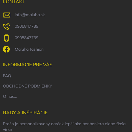
i
KONTAKT
e
info
@
maluha.sk
0905847739
0905847739
Maluha fashion
INFORMÁCIE PRE VÁS
FAQ
OBCHODNÉ PODMIENKY
O nás...
RADY A INŠPIRÁCIE
Prečo je personalizovaný darček lepší ako bonboniéra alebo fľaša
vína?