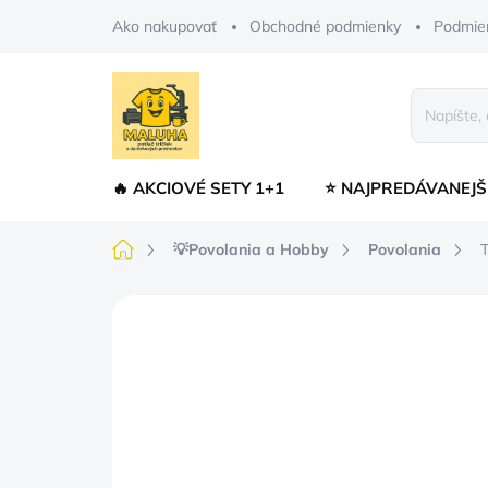
Prejsť
Ako nakupovať
Obchodné podmienky
Podmie
na
obsah
🔥 AKCIOVÉ SETY 1+1
⭐ NAJPREDÁVANEJŠ
Domov
💡Povolania a Hobby
Povolania
T
Neohodnotené
Podrobnosti hodnot