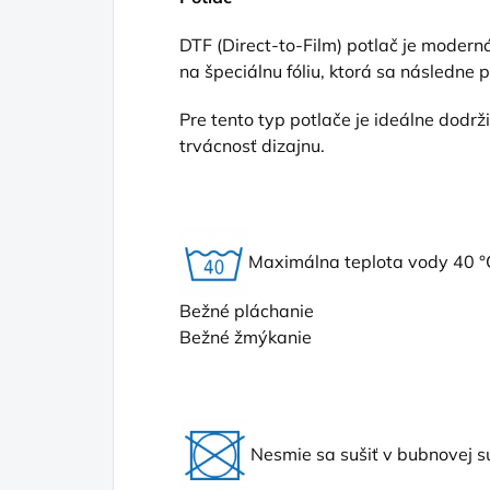
DTF (Direct
-to-Film) potlač je moderná
na špeciálnu fóliu, ktorá sa následne 
Pre tento typ potlače je ideálne dodr
trvácnosť dizajnu.
Maximálna teplota vody 40 °
Bežné pláchanie
Bežné žmýkanie
Nesmie sa sušiť v bubnovej s