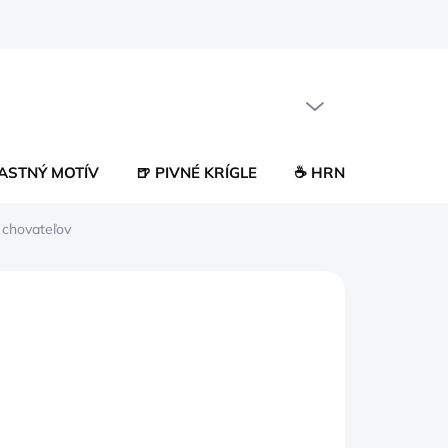
PRÁZDNY KOŠÍK
NÁKUPNÝ
KOŠÍK
LASTNÝ MOTÍV
🍺 PIVNÉ KRÍGLE
☕ HRNČEKY
😂 
 chovateľov
0