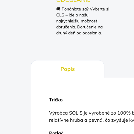
🚚 Ponáhľate sa? Vyberte si
GLS – ide o našu
najrýchlejšiu možnosť
doručenia. Doručenie na
druhý deň od odoslania.
Popis
Tričko
Výrobca SOL'S je vyrobené zo 100% ba
relatívne hrubá a pevná, čo zvyšuje kv
Potlač