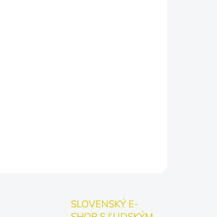
ív zatknutej sliepky zaručene rozosmeje
odovzdávate plato vajíčok.
Príjemná bavlna a pohodlný strih, ktorý
inu okolo hospodárstva.
Ideálny pre ocka, dedka, brata alebo
pre každého, kto vládne domácemu vaječnému
iu, kto ovláda miestny trh s raňajkami!
OPÝTAŤ SA
SLOVENSKÝ E-
SHOP S ĽUDSKÝM