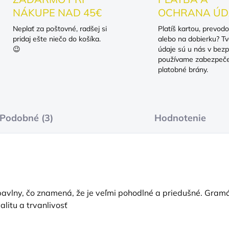
NÁKUPE NAD 45€
OCHRANA ÚD
Neplať za poštovné, radšej si
Platíš kartou, prevod
pridaj ešte niečo do košíka.
alebo na dobierku? Tv
😉
údaje sú u nás v bezp
používame zabezpeč
platobné brány.
Podobné (3)
Hodnotenie
vlny, čo znamená, že je veľmi pohodlné a priedušné. Gramáž
alitu a trvanlivosť