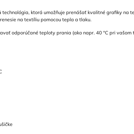
 technológia, ktorá umožňuje prenášať kvalitné grafiky na tex
prenesie na textíliu pomocou tepla a tlaku.
žiavať odporúčané teploty prania (ako napr. 40 °C pri vašom 
C
ušičke