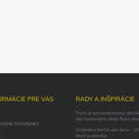
ORMÁCIE PRE VÁS
RADY A INŠPIRÁCIE
Prečo je personalizovaný darček
ako bonboniéra alebo fľaša vína
ODNÉ PODMIENKY
Originálny darček pre ženu – 10 
..
ktoré ju potešia