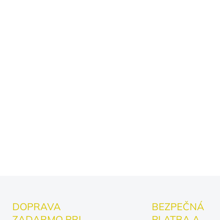
Originálny dizajn:
Mot
každého, komu práve 
Kvalitné spracovanie:
vydrží každodennú dr
Darček, ktorý boduje:
kamarátku – skrátka 
kartelu.
Oblečte si ho a ukážte okol
DETAILNÉ INFORMÁCIE
DOPRAVA
BEZPEČNÁ
ZADARMO PRI
PLATBA A