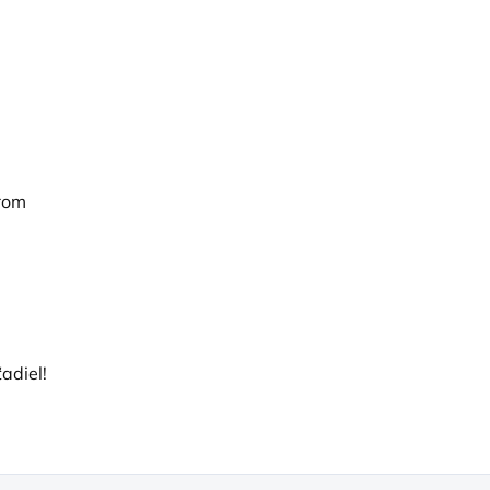
erom
adiel!