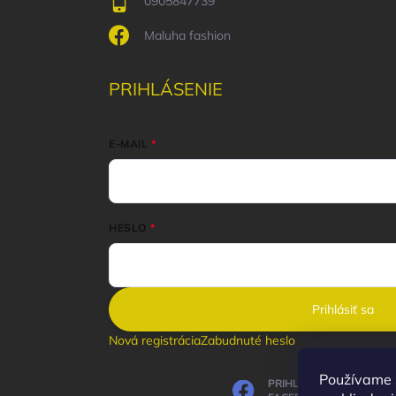
0905847739
Maluha fashion
PRIHLÁSENIE
E-MAIL
HESLO
Prihlásiť sa
Nová registrácia
Zabudnuté heslo
Používame 
PRIHLÁSIŤ SA CEZ