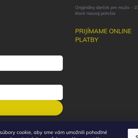
Originálny darček pre muža – 10
ktoré naozaj potešia
PRIJÍMAME ONLINE
PLATBY
súbory cookie, aby sme vám umožnili pohodlné