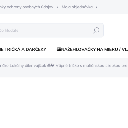
nky ochrany osobných údajov
Moja objednávka
Hľadať
IE TRIČKÁ A DARČEKY
🖼️NAŽEHLOVAČKY NA MIERU / V
ričko Lokálny díler vajíčok 🚔🐓
Vtipné tričko s mafiánskou sliepkou pre
enia
€16,50
€15,5
Jednotková
ZVOĽTE VARIANT
cena:
FARBA