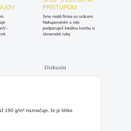
AJOV
PRÍSTUPOM
om
Sme malá firma so srdcom.
oje
Nakupovaním u nás
ečí –
podporuješ lokálnu tvorbu a
ené
slovenské ruky.
Diskusia
 190 g/m² naznačuje, že je látka