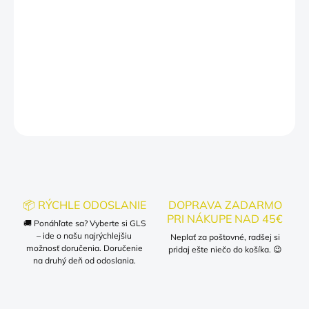
dlhotrvajúci vzhľad, aj po mnohých praniach. Perfektný darček
pre každého, kto miluje smiech, dobré pivo a zábavu!
Oblečte si toto tričko a nechajte všetkých vedieť, čo naozaj
potrebujete – a to je samozrejme pivo!
DETAILNÉ INFORMÁCIE
OPÝTAŤ SA
📦 RÝCHLE ODOSLANIE
DOPRAVA ZADARMO
PRI NÁKUPE NAD 45€
🚚 Ponáhľate sa? Vyberte si GLS
– ide o našu najrýchlejšiu
Neplať za poštovné, radšej si
možnosť doručenia. Doručenie
pridaj ešte niečo do košíka. 😉
na druhý deň od odoslania.