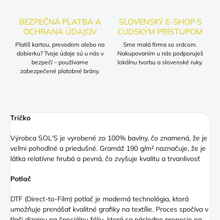
BEZPEČNÁ PLATBA A
SLOVENSKÝ E-SHOP S
OCHRANA ÚDAJOV
ĽUDSKÝM PRÍSTUPOM
Platíš kartou, prevodom alebo na
Sme malá firma so srdcom.
dobierku? Tvoje údaje sú u nás v
Nakupovaním u nás podporuješ
bezpečí – používame
lokálnu tvorbu a slovenské ruky.
zabezpečené platobné brány.
Tričko
Výrobca SOL'S je vyrobené zo 100% bavlny, čo znamená, že je
veľmi pohodlné a priedušné. Gramáž 190 g/m² naznačuje, že je
látka relatívne hrubá a pevná, čo zvyšuje kvalitu a trvanlivosť
Potlač
DTF (Direct
-to-Film) potlač je moderná technológia, ktorá
umožňuje prenášať kvalitné grafiky na textílie. Proces spočíva v
tlači dizajnu na špeciálnu fóliu, ktorá sa následne prenesie na