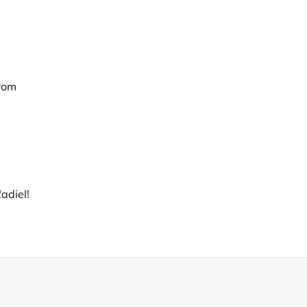
erom
adiel!