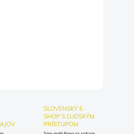
éf rád počuje (alebo číta), že má pravdu.
ten najprísnejší riaditeľ sa zasmeje, keď
lny" dress code.
ekom:
Perfektné na narodeniny šéfa, vianočný
ipné uznanie pri povýšení.
nosti – aspoň na tričku!
OPÝTAŤ SA
SLOVENSKÝ E-
SHOP S ĽUDSKÝM
AJOV
PRÍSTUPOM
om
Sme malá firma so srdcom.