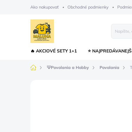
Prejsť
Ako nakupovať
Obchodné podmienky
Podmie
na
obsah
🔥 AKCIOVÉ SETY 1+1
⭐ NAJPREDÁVANEJŠ
Domov
💡Povolania a Hobby
Povolania
T
Neohodnotené
Podrobnosti hodnot