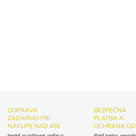
Polichotí egu:
Každý š
Uvoľní atmosféru:
Aj 
dostane takýto "oficiá
Vyrieši dilemu s darč
večierok alebo ako vt
Darujte šéfovi pocit neomyl
DETAILNÉ INFORMÁCIE
DOPRAVA
BEZPEČNÁ
ZADARMO PRI
PLATBA A
NÁKUPE NAD 45€
OCHRANA ÚD
Neplať za poštovné, radšej si
Platíš kartou, prevod