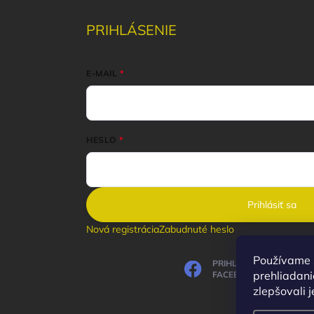
PRIHLÁSENIE
E-MAIL
HESLO
Prihlásiť sa
Nová registrácia
Zabudnuté heslo
Používame 
PRIHLÁSIŤ SA CEZ
prehliadani
FACEBOOK
zlepšovali j