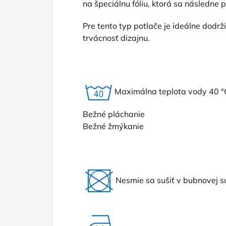
na špeciálnu fóliu, ktorá sa následne 
Pre tento typ potlače je ideálne dodr
trvácnosť dizajnu.
Maximálna teplota vody 40 °
Bežné pláchanie
Bežné žmýkanie
Nesmie sa sušiť v bubnovej s