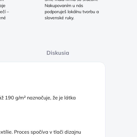
oje
Nakupovaním u nás
ečí –
podporuješ lokálnu tvorbu a
ené
slovenské ruky.
Diskusia
 190 g/m² naznačuje, že je látka
tílie. Proces spočíva v tlači dizajnu