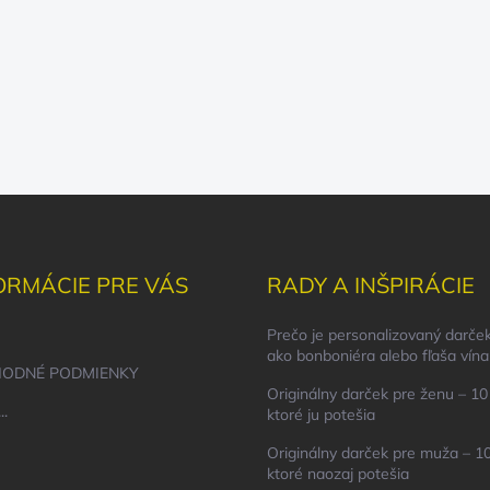
ORMÁCIE PRE VÁS
RADY A INŠPIRÁCIE
Prečo je personalizovaný darček
ako bonboniéra alebo fľaša vína
ODNÉ PODMIENKY
Originálny darček pre ženu – 10 
..
ktoré ju potešia
Originálny darček pre muža – 10
ktoré naozaj potešia