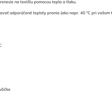
prenesie na textíliu pomocou tepla a tlaku.
žiavať odporúčané teploty prania (ako napr. 40 °C pri vašom 
C
ušičke