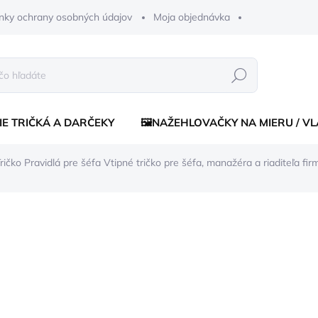
nky ochrany osobných údajov
Moja objednávka
Hľadať
IE TRIČKÁ A DARČEKY
🖼️NAŽEHLOVAČKY NA MIERU / V
ričko Pravidlá pre šéfa
Vtipné tričko pre šéfa, manažéra a riaditeľa fir
enia
€15,70
€14,5
Jednotková
ZVOĽTE VARIANT
cena:
FARBA