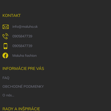
ä
t
i
KONTAKT
e
info
@
maluha.sk
0905847739
0905847739
Maluha fashion
INFORMÁCIE PRE VÁS
FAQ
OBCHODNÉ PODMIENKY
O nás...
RADY A INŠPIRÁCIE