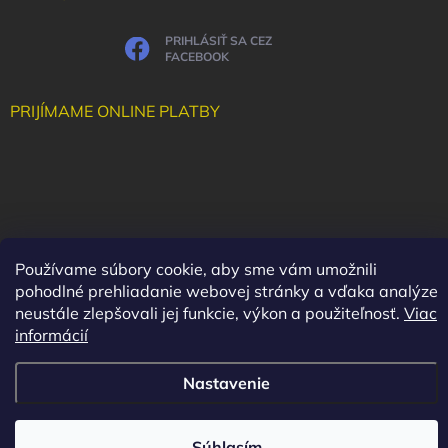
PRIHLÁSIŤ SA CEZ
FACEBOOK
PRIJÍMAME ONLINE PLATBY
Používame súbory cookie, aby sme vám umožnili
pohodlné prehliadanie webovej stránky a vďaka analýze
neustále zlepšovali jej funkcie, výkon a použiteľnosť.
Viac
informácií
Nastavenie
Copyright 2026
Maluha
. Všetky práva vyhradené.
Vytvoril Shoptet
Súhlasím