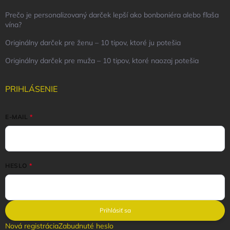
Prečo je personalizovaný darček lepší ako bonboniéra alebo fľaša
vína?
Originálny darček pre ženu – 10 tipov, ktoré ju potešia
Originálny darček pre muža – 10 tipov, ktoré naozaj potešia
PRIHLÁSENIE
E-MAIL
HESLO
Prihlásiť sa
Nová registrácia
Zabudnuté heslo