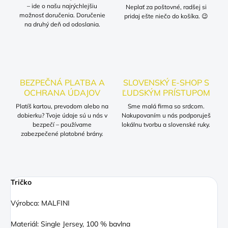
– ide o našu najrýchlejšiu
Neplať za poštovné, radšej si
možnosť doručenia. Doručenie
pridaj ešte niečo do košíka. 😉
na druhý deň od odoslania.
BEZPEČNÁ PLATBA A
SLOVENSKÝ E-SHOP S
OCHRANA ÚDAJOV
ĽUDSKÝM PRÍSTUPOM
Platíš kartou, prevodom alebo na
Sme malá firma so srdcom.
dobierku? Tvoje údaje sú u nás v
Nakupovaním u nás podporuješ
bezpečí – používame
lokálnu tvorbu a slovenské ruky.
zabezpečené platobné brány.
Tričko
Výrobca: MALFINI
Materiál: Single Jersey, 100 % bavlna