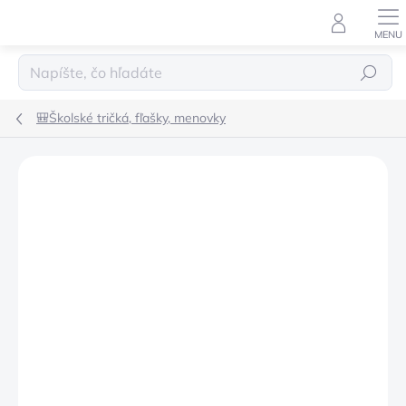
Prejsť
na
obsah
Hľadať
🎒Školské tričká, fľašky, menovky
Podrobnosti hodnotenia
Neohodnotené