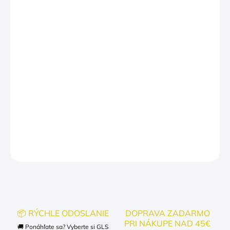
Farba trička: čierna biela(grafika krásne vynikne)
Veľkosti: od menších školákov až po tínedžerov
Prečo si ho zamiluješ?
✔ Herný pixelový dizajn, ktorý deti okamžite spoznajú
✔ Vtipné a štýlové tričko na školské dni aj voľný čas
✔ Skvelý tip na darček pre malého hráča
DETAILNÉ INFORMÁCIE
OPÝTAŤ SA
📦 RÝCHLE ODOSLANIE
DOPRAVA ZADARMO
PRI NÁKUPE NAD 45€
🚚 Ponáhľate sa? Vyberte si GLS