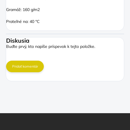
Gramáž: 160 g/m2
Prateľné na: 40 °C
Diskusia
Buďte prvý, kto napíše príspevok k tejto položke.
Pridať komentár
Z
á
p