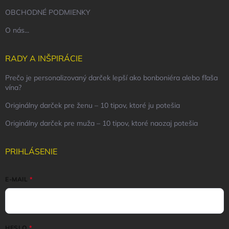
OBCHODNÉ PODMIENKY
O nás...
RADY A INŠPIRÁCIE
Prečo je personalizovaný darček lepší ako bonboniéra alebo fľaša
vína?
Originálny darček pre ženu – 10 tipov, ktoré ju potešia
Originálny darček pre muža – 10 tipov, ktoré naozaj potešia
PRIHLÁSENIE
E-MAIL
HESLO