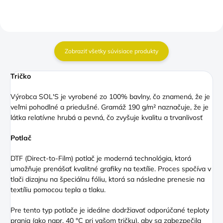
Zobraziť všetky súvisiace produkty
Tričko
Výrobca SOL'S je vyrobené zo 100% bavlny, čo znamená, že je
veľmi pohodlné a priedušné. Gramáž 190 g/m² naznačuje, že je
látka relatívne hrubá a pevná, čo zvyšuje kvalitu a trvanlivosť
Potlač
DTF (Direct
-to-Film) potlač je moderná technológia, ktorá
umožňuje prenášať kvalitné grafiky na textílie. Proces spočíva v
tlači dizajnu na špeciálnu fóliu, ktorá sa následne prenesie na
textíliu pomocou tepla a tlaku.
Pre tento typ potlače je ideálne dodržiavať odporúčané teploty
prania (ako napr. 40 °C pri vašom tričku), aby sa zabezpečila