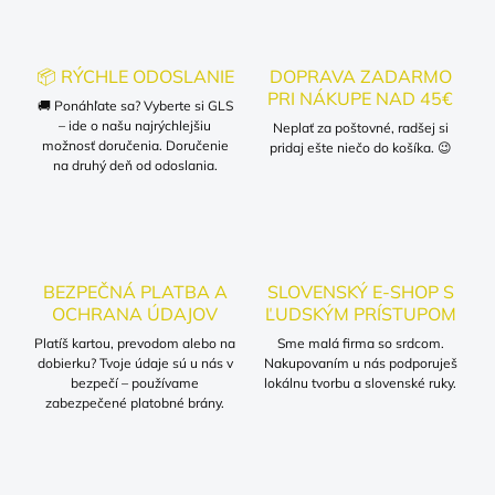
📦 RÝCHLE ODOSLANIE
DOPRAVA ZADARMO
PRI NÁKUPE NAD 45€
🚚 Ponáhľate sa? Vyberte si GLS
– ide o našu najrýchlejšiu
Neplať za poštovné, radšej si
možnosť doručenia. Doručenie
pridaj ešte niečo do košíka. 😉
na druhý deň od odoslania.
BEZPEČNÁ PLATBA A
SLOVENSKÝ E-SHOP S
OCHRANA ÚDAJOV
ĽUDSKÝM PRÍSTUPOM
Platíš kartou, prevodom alebo na
Sme malá firma so srdcom.
dobierku? Tvoje údaje sú u nás v
Nakupovaním u nás podporuješ
bezpečí – používame
lokálnu tvorbu a slovenské ruky.
zabezpečené platobné brány.