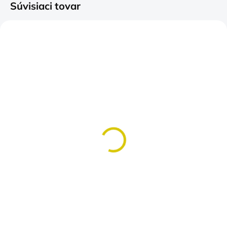
Súvisiaci tovar
SKLADOM
(>5 KS)
SKLADOM
(>5 KS)
Tričko pre Rybára
Tričko Rybárstvo
Liek na stres bez receptu
najlepšia terapia
€14,90
Lacnejšie ako psychológ
Detail
€14,90
Detail