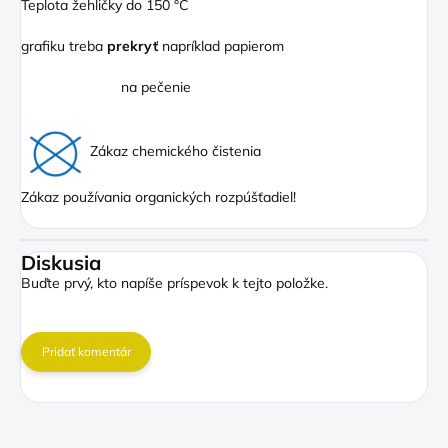
Teplota žehličky do 150 °C
grafiku treba
prekryť
napríklad papierom
na pečenie
Zákaz chemického čistenia
Zákaz používania organických rozpúšťadiel!
Diskusia
Buďte prvý, kto napíše príspevok k tejto položke.
Pridať komentár