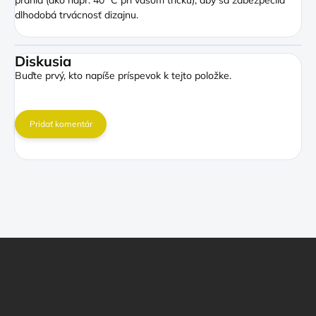
dlhodobá trvácnosť dizajnu.
Diskusia
Buďte prvý, kto napíše príspevok k tejto položke.
Pridať komentár
Z
á
p
ä
t