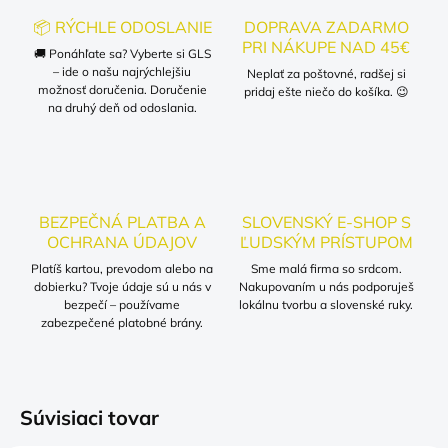
📦 RÝCHLE ODOSLANIE
DOPRAVA ZADARMO
PRI NÁKUPE NAD 45€
🚚 Ponáhľate sa? Vyberte si GLS
– ide o našu najrýchlejšiu
Neplať za poštovné, radšej si
možnosť doručenia. Doručenie
pridaj ešte niečo do košíka. 😉
na druhý deň od odoslania.
BEZPEČNÁ PLATBA A
SLOVENSKÝ E-SHOP S
OCHRANA ÚDAJOV
ĽUDSKÝM PRÍSTUPOM
Platíš kartou, prevodom alebo na
Sme malá firma so srdcom.
dobierku? Tvoje údaje sú u nás v
Nakupovaním u nás podporuješ
bezpečí – používame
lokálnu tvorbu a slovenské ruky.
zabezpečené platobné brány.
Súvisiaci tovar