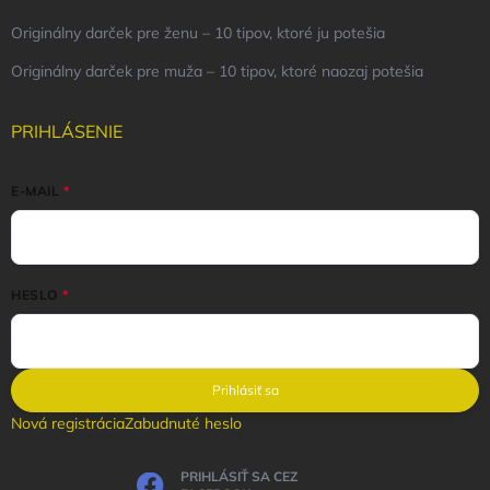
Originálny darček pre ženu – 10 tipov, ktoré ju potešia
Originálny darček pre muža – 10 tipov, ktoré naozaj potešia
PRIHLÁSENIE
E-MAIL
HESLO
Prihlásiť sa
Nová registrácia
Zabudnuté heslo
PRIHLÁSIŤ SA CEZ