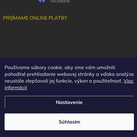
FACEBOOK
PRIJÍMAME ONLINE PLATBY
Používame súbory cookie, aby sme vám umožnili
pohodlné prehliadanie webovej stránky a vďaka analýze
neustále zlepšovali jej funkcie, výkon a použiteľnosť.
Viac
informácií
Nastavenie
Copyright 2026
Maluha
. Všetky práva vyhradené.
Vytvoril Shoptet
Súhlasím