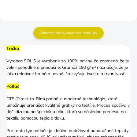
Zobraziť všetky súvisiace produkty
Tričko
Výrobca SOL'S je vyrobené zo 100% bavlny, čo znamená, že je
veľmi pohodlné a priedušné. Gramáž 190 g/m² naznačuje, že je
látka relatívne hrubá a pevná, čo zvyšuje kvalitu a trvanlivosť
Potlač
DTF (Direct-to-Film) potlač je moderná technológia, ktorá
umožňuje prenášať kvalitné grafiky na textílie. Proces spočíva v
tlači dizajnu na špeciálnu fóliu, ktorá sa následne prenesie na
textíliu pomocou tepla a tlaku.
Pre tento typ potlače je ideálne dodržiavať odporúčané teploty
prania (ako napr. 40 °C pri vašom tričku), aby sa zabezpečila