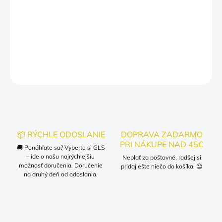
pokojné doma pri televízore s popcornom. Tak neváhajte a
doprajte si toto tričko, ktoré vás jednoducho musí
potešiť
! Lebo
s ním budete mať naozaj Furt dačo.
DETAILNÉ INFORMÁCIE
OPÝTAŤ SA
📦 RÝCHLE ODOSLANIE
DOPRAVA ZADARMO
PRI NÁKUPE NAD 45€
🚚 Ponáhľate sa? Vyberte si GLS
– ide o našu najrýchlejšiu
Neplať za poštovné, radšej si
možnosť doručenia. Doručenie
pridaj ešte niečo do košíka. 😉
na druhý deň od odoslania.