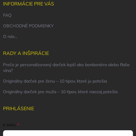
INFORMÁCIE PRE VÁS
FAQ
OBCHODNÉ PODMIENKY
O nás...
RADY A INŠPIRÁCIE
Prečo je personalizovaný darček lepší ako bonboniéra alebo fľaša
vína?
Originálny darček pre ženu – 10 tipov, ktoré ju potešia
Originálny darček pre muža – 10 tipov, ktoré naozaj potešia
PRIHLÁSENIE
E-MAIL