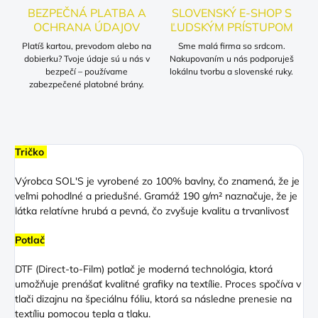
BEZPEČNÁ PLATBA A
SLOVENSKÝ E-SHOP S
OCHRANA ÚDAJOV
ĽUDSKÝM PRÍSTUPOM
Platíš kartou, prevodom alebo na
Sme malá firma so srdcom.
dobierku? Tvoje údaje sú u nás v
Nakupovaním u nás podporuješ
bezpečí – používame
lokálnu tvorbu a slovenské ruky.
zabezpečené platobné brány.
Tričko
Výrobca SOL'S je vyrobené zo 100% bavlny, čo znamená, že je
veľmi pohodlné a priedušné. Gramáž 190 g/m² naznačuje, že je
látka relatívne hrubá a pevná, čo zvyšuje kvalitu a trvanlivosť
Potlač
DTF (Direct
-to-Film) potlač je moderná technológia, ktorá
umožňuje prenášať kvalitné grafiky na textílie. Proces spočíva v
tlači dizajnu na špeciálnu fóliu, ktorá sa následne prenesie na
textíliu pomocou tepla a tlaku.