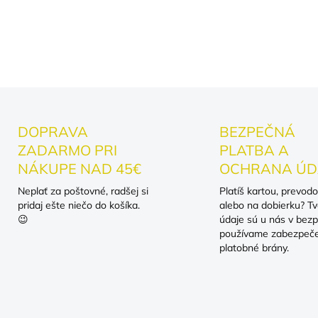
DETAILNÉ INFORMÁCIE
DOPRAVA
BEZPEČNÁ
ZADARMO PRI
PLATBA A
NÁKUPE NAD 45€
OCHRANA ÚD
Neplať za poštovné, radšej si
Platíš kartou, prevod
pridaj ešte niečo do košíka.
alebo na dobierku? Tv
😉
údaje sú u nás v bezp
používame zabezpeč
platobné brány.