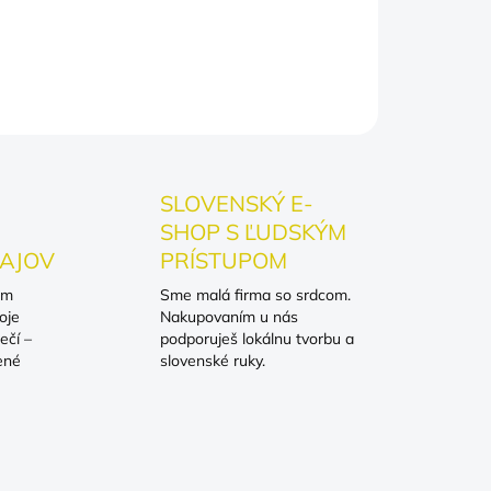
OPÝTAŤ SA
SLOVENSKÝ E-
SHOP S ĽUDSKÝM
AJOV
PRÍSTUPOM
om
Sme malá firma so srdcom.
oje
Nakupovaním u nás
ečí –
podporuješ lokálnu tvorbu a
ené
slovenské ruky.