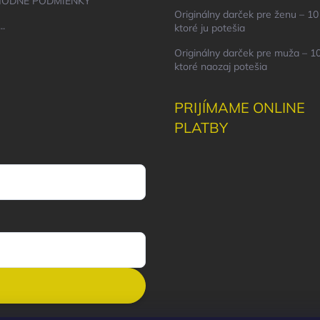
ODNÉ PODMIENKY
Originálny darček pre ženu – 10 
..
ktoré ju potešia
Originálny darček pre muža – 10
ktoré naozaj potešia
PRIJÍMAME ONLINE
PLATBY