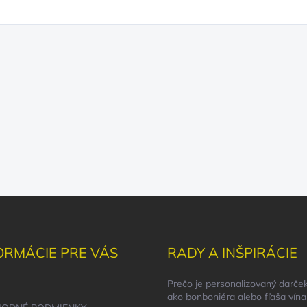
ORMÁCIE PRE VÁS
RADY A INŠPIRÁCIE
Prečo je personalizovaný darček
ako bonboniéra alebo fľaša vína