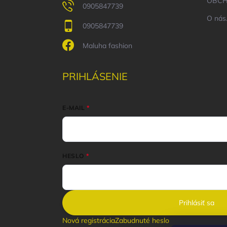
OBCH
0905847739
O nás.
0905847739
Maluha fashion
PRIHLÁSENIE
E-MAIL
HESLO
Prihlásiť sa
Nová registrácia
Zabudnuté heslo