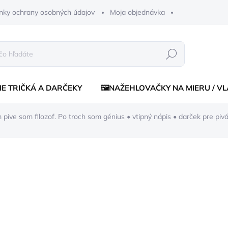
nky ochrany osobných údajov
Moja objednávka
Hľadať
IE TRIČKÁ A DARČEKY
🖼️NAŽEHLOVAČKY NA MIERU / V
m pive som filozof. Po troch som génius
• vtipný nápis • darček pre piv
enia
€14,50
€11,9
Jednotková
€11,90 / 1 ks
cena:
SKLADOM
(>5 KS)
MÔŽEME DORUČIŤ DO:
11.8.