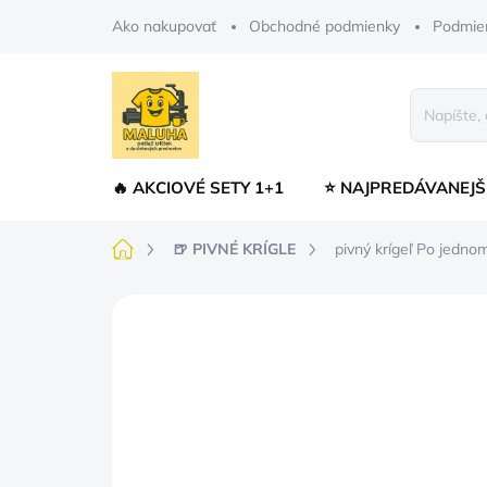
Prejsť
Ako nakupovať
Obchodné podmienky
Podmie
na
obsah
🔥 AKCIOVÉ SETY 1+1
⭐ NAJPREDÁVANEJŠ
Domov
🍺 PIVNÉ KRÍGLE
pivný krígeľ Po jedno
Neohodnotené
Podrobnosti hodnot