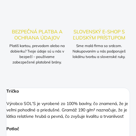
BEZPEČNÁ PLATBA A
SLOVENSKÝ E-SHOP S
OCHRANA ÚDAJOV
ĽUDSKÝM PRÍSTUPOM
Platíš kartou, prevodom alebo na
Sme malá firma so srdcom.
dobierku? Tvoje údaje sú u nás v
Nakupovaním u nás podporuješ
bezpečí – používame
lokálnu tvorbu a slovenské ruky.
zabezpečené platobné brány.
Tričko
Výrobca SOL'S je vyrobené zo 100% bavlny, čo znamená, že je
veľmi pohodlné a priedušné. Gramáž 190 g/m² naznačuje, že je
látka relatívne hrubá a pevná, čo zvyšuje kvalitu a trvanlivosť
Potlač