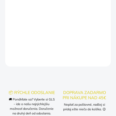
MÔŽEME DORUČIŤ DO:
ZVOĽTE VARIANT
−
+
Pridať do košíka
Mama potrebuje kávu!
DETAILNÉ INFORMÁCIE
OPÝTAŤ SA
📦 RÝCHLE ODOSLANIE
DOPRAVA ZADARMO
PRI NÁKUPE NAD 45€
🚚 Ponáhľate sa? Vyberte si GLS
– ide o našu najrýchlejšiu
Neplať za poštovné, radšej si
možnosť doručenia. Doručenie
pridaj ešte niečo do košíka. 😉
na druhý deň od odoslania.