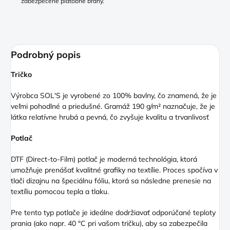
zabezpečené platobné brány.
Podrobný popis
Tričko
Výrobca SOL'S je vyrobené zo 100% bavlny, čo znamená, že je
veľmi pohodlné a priedušné. Gramáž 190 g/m² naznačuje, že je
látka relatívne hrubá a pevná, čo zvyšuje kvalitu a trvanlivosť
Potlač
DTF (Direct
-to-Film) potlač je moderná technológia, ktorá
umožňuje prenášať kvalitné grafiky na textílie. Proces spočíva v
tlači dizajnu na špeciálnu fóliu, ktorá sa následne prenesie na
textíliu pomocou tepla a tlaku.
Pre tento typ potlače je ideálne dodržiavať odporúčané teploty
prania (ako napr. 40 °C pri vašom tričku), aby sa zabezpečila