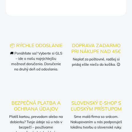
OPÝTAŤ SA
📦 RÝCHLE ODOSLANIE
DOPRAVA ZADARMO
PRI NÁKUPE NAD 45€
🚚 Ponáhľate sa? Vyberte si GLS
– ide o našu najrýchlejšiu
Neplať za poštovné, radšej si
možnosť doručenia. Doručenie
pridaj ešte niečo do košíka. 😉
na druhý deň od odoslania.
BEZPEČNÁ PLATBA A
SLOVENSKÝ E-SHOP S
OCHRANA ÚDAJOV
ĽUDSKÝM PRÍSTUPOM
Platíš kartou, prevodom alebo na
Sme malá firma so srdcom.
dobierku? Tvoje údaje sú u nás v
Nakupovaním u nás podporuješ
bezpečí – používame
lokálnu tvorbu a slovenské ruky.