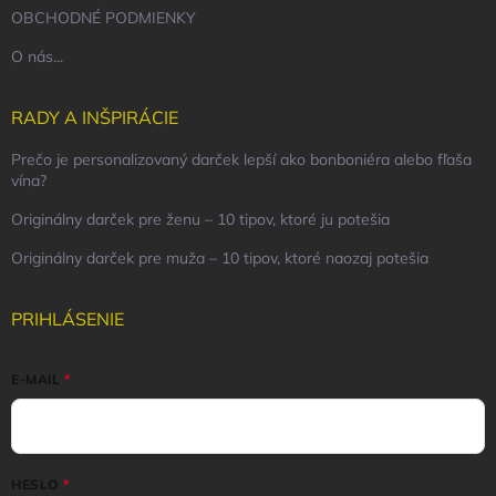
OBCHODNÉ PODMIENKY
O nás...
RADY A INŠPIRÁCIE
Prečo je personalizovaný darček lepší ako bonboniéra alebo fľaša
vína?
Originálny darček pre ženu – 10 tipov, ktoré ju potešia
Originálny darček pre muža – 10 tipov, ktoré naozaj potešia
PRIHLÁSENIE
E-MAIL
HESLO