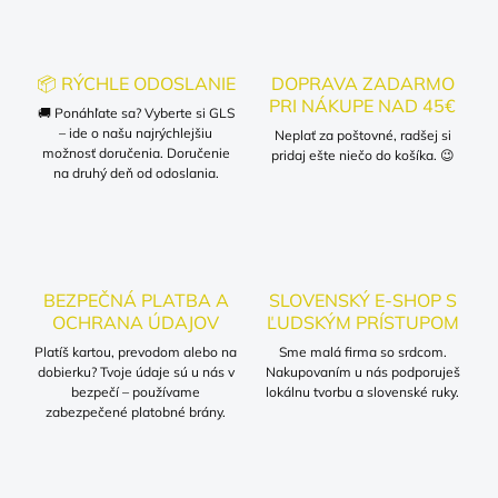
📦 RÝCHLE ODOSLANIE
DOPRAVA ZADARMO
PRI NÁKUPE NAD 45€
🚚 Ponáhľate sa? Vyberte si GLS
– ide o našu najrýchlejšiu
Neplať za poštovné, radšej si
možnosť doručenia. Doručenie
pridaj ešte niečo do košíka. 😉
na druhý deň od odoslania.
BEZPEČNÁ PLATBA A
SLOVENSKÝ E-SHOP S
OCHRANA ÚDAJOV
ĽUDSKÝM PRÍSTUPOM
Platíš kartou, prevodom alebo na
Sme malá firma so srdcom.
dobierku? Tvoje údaje sú u nás v
Nakupovaním u nás podporuješ
bezpečí – používame
lokálnu tvorbu a slovenské ruky.
zabezpečené platobné brány.