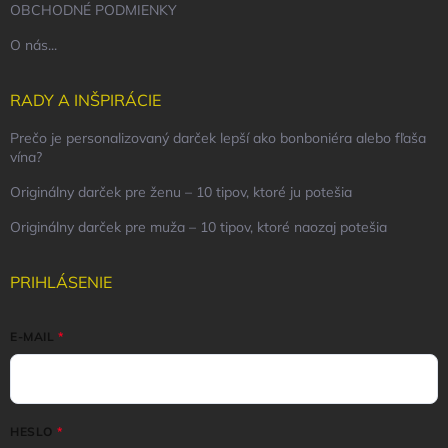
OBCHODNÉ PODMIENKY
O nás...
RADY A INŠPIRÁCIE
Prečo je personalizovaný darček lepší ako bonboniéra alebo fľaša
vína?
Originálny darček pre ženu – 10 tipov, ktoré ju potešia
Originálny darček pre muža – 10 tipov, ktoré naozaj potešia
PRIHLÁSENIE
E-MAIL
HESLO