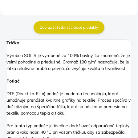
Zobraziť všetky súvisiace produkty
Tričko
Výrobca SOL'S je vyrobené zo 100% bavlny, čo znamená, že je
veľmi pohodlné a priedušné. Gramáž 190 g/m² naznačuje, že je
látka relatívne hrubá a pevná, čo zvyšuje kvalitu a trvanlivosť
Potlač
DTF (Direct
-to-Film) potlač je moderná technológia, ktorá
umožňuje prenášať kvalitné grafiky na textílie. Proces spočíva v
tlači dizajnu na špeciálnu fóliu, ktorá sa následne prenesie na
textíliu pomocou tepla a tlaku.
Pre tento typ potlače je ideálne dodržiavať odporúčané teploty
prania (ako napr. 40 °C pri vašom tričku), aby sa zabezpečila