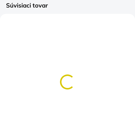
Súvisiaci tovar
SKLADOM
SKLADOM
(>5 KS)
(>5 KS)
Tričko Narodený pre
Tričko ELEKTRIKÁR
rybačku
hodinová sadzba
Máš to v DNA?
€14,50
€14,90
Detail
Detail