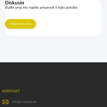
Diskusia
Buďte prvý, kto napíše príspevok k tejto položke.
Pridať komentár
Z
á
p
ä
t
i
KONTAKT
e
info
@
maluha.sk