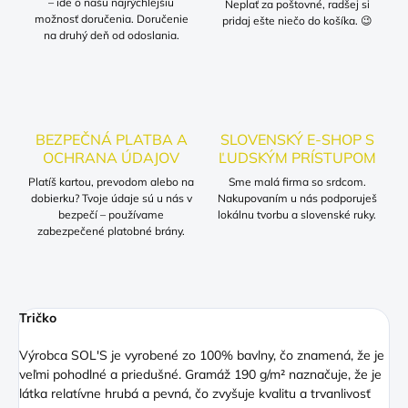
– ide o našu najrýchlejšiu
Neplať za poštovné, radšej si
možnosť doručenia. Doručenie
pridaj ešte niečo do košíka. 😉
na druhý deň od odoslania.
BEZPEČNÁ PLATBA A
SLOVENSKÝ E-SHOP S
OCHRANA ÚDAJOV
ĽUDSKÝM PRÍSTUPOM
Platíš kartou, prevodom alebo na
Sme malá firma so srdcom.
dobierku? Tvoje údaje sú u nás v
Nakupovaním u nás podporuješ
bezpečí – používame
lokálnu tvorbu a slovenské ruky.
zabezpečené platobné brány.
Tričko
Výrobca SOL'S je vyrobené zo 100% bavlny, čo znamená, že je
veľmi pohodlné a priedušné. Gramáž 190 g/m² naznačuje, že je
látka relatívne hrubá a pevná, čo zvyšuje kvalitu a trvanlivosť