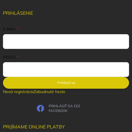
PRIHLÁSENIE
E-MAIL
HESLO
Prihlásiť sa
Nová registrácia
Zabudnuté heslo
PRIHLÁSIŤ SA CEZ
FACEBOOK
PRIJÍMAME ONLINE PLATBY