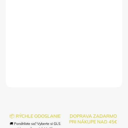
a veľkostiach, takže si každý muž môže vybrať to svoje. Toto
tričko je ideálne pre každodenné nosenie, ale aj pre špeciálne
príležitosti, ako sú stretnutia s priateľmi alebo rodinné oslavy.
Zabudnite na obyčajné a nudné tričká! S týmto tričkom "Som
typ muža, ktorý...." budete vždy v centre pozornosti.
🛠️
Chceš niečo zmeniť?
Auto na motorku? Pivo na rum? Alebo sex na… spánok?
Stačí nám to napísať do poznámky k objednávke a radi ti text
upravíme presne na mieru!
DETAILNÉ INFORMÁCIE
OPÝTAŤ SA
📦 RÝCHLE ODOSLANIE
DOPRAVA ZADARMO
PRI NÁKUPE NAD 45€
🚚 Ponáhľate sa? Vyberte si GLS